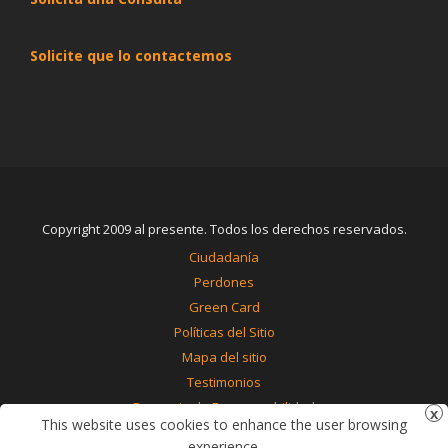
Solicite que lo contactemos
Copyright 2009 al presente. Todos los derechos reservados.
Ciudadanía
Perdones
Green Card
Políticas del Sitio
Mapa del sitio
Testimonios
Renuncia de Responsabilidad
This website uses cookies to enhance the user browsing
Contáctenos
experience.