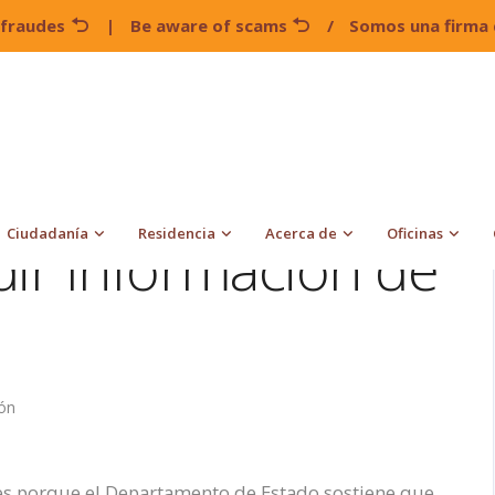
 fraudes
|
Be aware of scams
/
Somos una firma 
EE.UU. Valora pedir Información de Redes Sociales
Ciudadanía
Residencia
Acerca de
Oficinas
dir Información de
ión
les porque el Departamento de Estado sostiene que