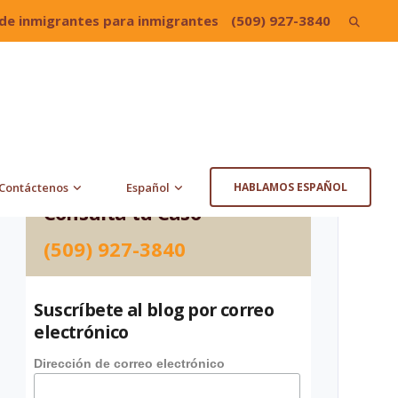
de inmigrantes para inmigrantes
(509) 927-3840
Search
for:
Contáctenos
Español
HABLAMOS ESPAÑOL
Consulta tu Caso
(509) 927-3840
Suscríbete al blog por correo
electrónico
Dirección de correo electrónico