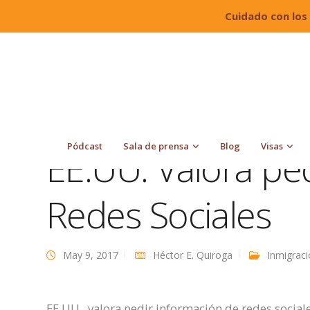
Cuidado con los
Quiroga Law Office, PLLC
Blog
Inmigración
Pódcast
Sala de prensa
Blog
Visas
EE.UU. Valora pe
Redes Sociales
May 9, 2017
Héctor E. Quiroga
Inmigrac
EE.UU. valora pedir información de redes socia