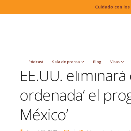
Cuidado con los
Quiroga Law Office, PLLC
Blog
Informativo
‘Quédate en México’
Pódcast
Sala de prensa
Blog
Visas
EE.UU. eliminará 
ordenada’ el pro
México’