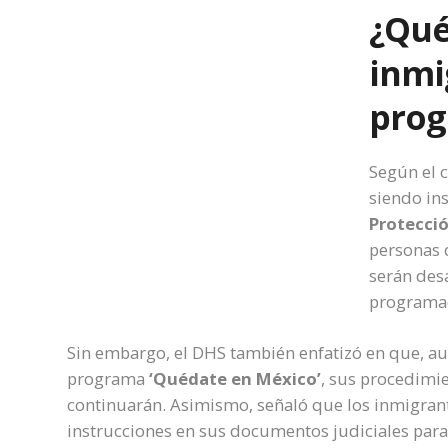
¿Qué
inmi
pro
Según el 
siendo in
Protecci
personas 
serán des
programad
Sin embargo, el DHS también enfatizó en que, a
programa
‘Quédate en México’
, sus procedimi
continuarán. Asimismo, señaló que los inmigrant
instrucciones en sus documentos judiciales para