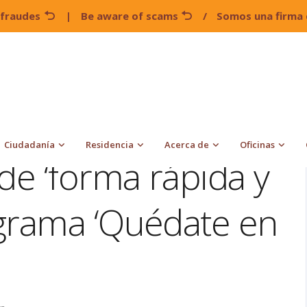
 fraudes
|
Be aware of scams
/
Somos una firma 
EE.UU. eliminará de ‘forma rápida y ordenada’ el programa
Ciudadanía
Residencia
Acerca de
Oficinas
de ‘forma rápida y
grama ‘Quédate en