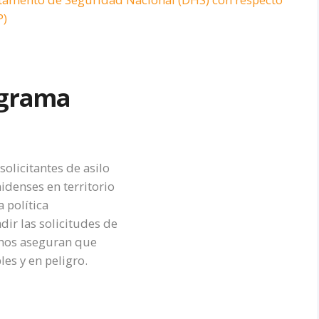
P)
ograma
olicitantes de asilo
idenses en territorio
 política
ir las solicitudes de
chos aseguran que
es y en peligro.