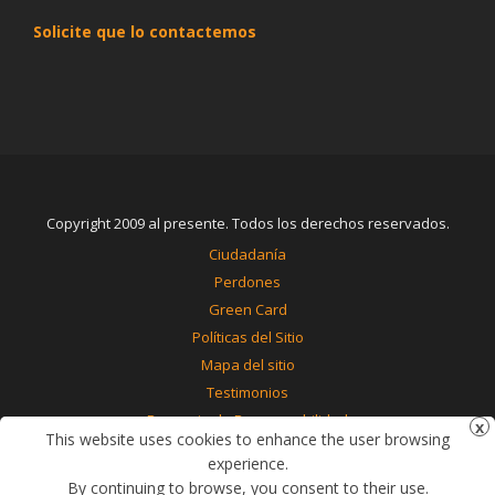
Solicite que lo contactemos
Copyright 2009 al presente. Todos los derechos reservados.
Ciudadanía
Perdones
Green Card
Políticas del Sitio
Mapa del sitio
Testimonios
Renuncia de Responsabilidad
This website uses cookies to enhance the user browsing
Contáctenos
experience.
By continuing to browse, you consent to their use.