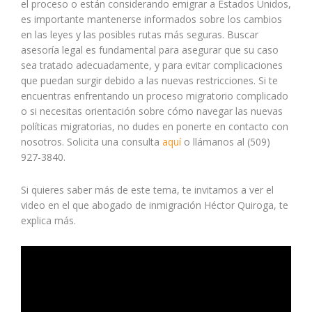
el proceso o están considerando emigrar a Estados Unidos,
es importante mantenerse informados sobre los cambios
en las leyes y las posibles rutas más seguras. Buscar
asesoría legal es fundamental para asegurar que su caso
sea tratado adecuadamente, y para evitar complicaciones
que puedan surgir debido a las nuevas restricciones. Si te
encuentras enfrentando un proceso migratorio complicado
o si necesitas orientación sobre cómo navegar las nuevas
políticas migratorias, no dudes en ponerte en contacto con
nosotros. Solicita una consulta
aquí
o llámanos al (509)
927-3840.
Si quieres saber más de este tema, te invitamos a ver el
video en el que abogado de inmigración Héctor Quiroga, te
explica más.