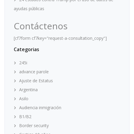
ayudas públicas
Contáctenos
[cf7form cf7key="request-a-consultation_copy"]
Categorias
245i
advance parole
Ajuste de Estatus
Argentina
Asilo
Audiencia inmigración
B1/B2
Border security