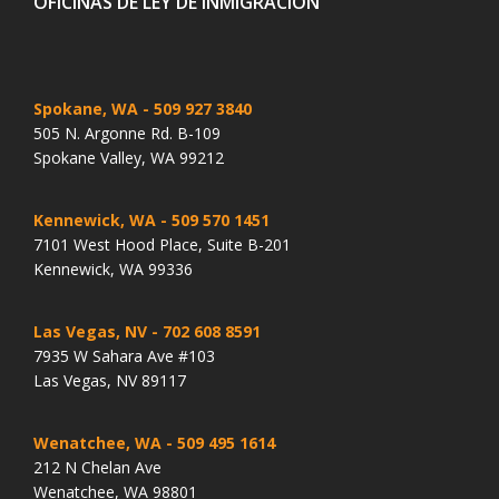
OFICINAS DE LEY DE INMIGRACIÓN
Spokane, WA
- 509 927 3840
505 N. Argonne Rd. B-109
Spokane Valley, WA 99212
Kennewick, WA
- 509 570 1451
7101 West Hood Place, Suite B-201
Kennewick, WA 99336
Las Vegas, NV
- 702 608 8591
7935 W Sahara Ave #103
Las Vegas, NV 89117
Wenatchee, WA
- 509 495 1614
212 N Chelan Ave
Wenatchee, WA 98801