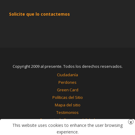
Solicite que lo contactemos
Copyright 2009 al presente. Todos los derechos reservados.
Ciudadanía
Perdones
Green Card
Políticas del Sitio
Mapa del sitio
Testimonios
Renuncia de Responsabilidad
This website uses cookies to enhance the user browsing
Contáctenos
experience.