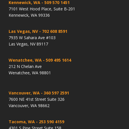
Kennewick, WA
- 509 570 1451
7101 West Hood Place, Suite B-201
Kennewick, WA 99336
Las Vegas, NV
- 702 608 8591
7935 W Sahara Ave #103
Las Vegas, NV 89117
Wenatchee, WA
- 509 495 1614
212 N Chelan Ave
Wenatchee, WA 98801
Vancouver, WA
- 360 597 2591
7600 NE 41st Street Suite 326
Vancouver, WA 98662
Tacoma, WA
- 253 590 4159
4301 S Pine Street Suite 158