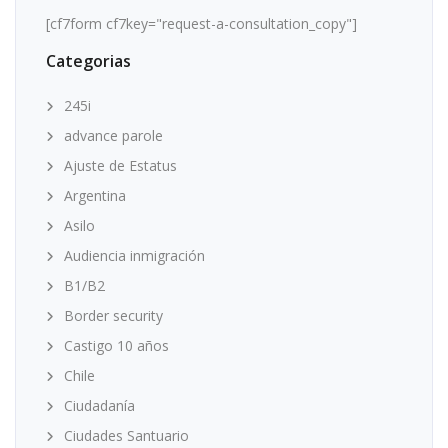
[cf7form cf7key="request-a-consultation_copy"]
Categorias
245i
advance parole
Ajuste de Estatus
Argentina
Asilo
Audiencia inmigración
B1/B2
Border security
Castigo 10 años
Chile
Ciudadanía
Ciudades Santuario