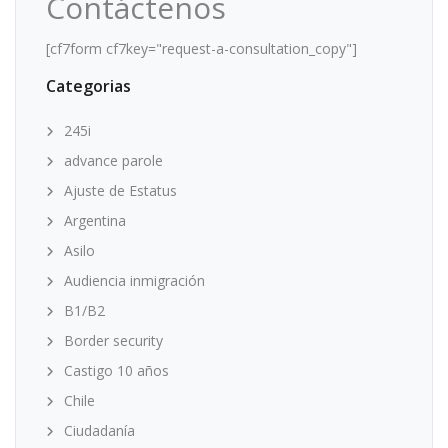
Contáctenos
[cf7form cf7key="request-a-consultation_copy"]
Categorias
245i
advance parole
Ajuste de Estatus
Argentina
Asilo
Audiencia inmigración
B1/B2
Border security
Castigo 10 años
Chile
Ciudadanía