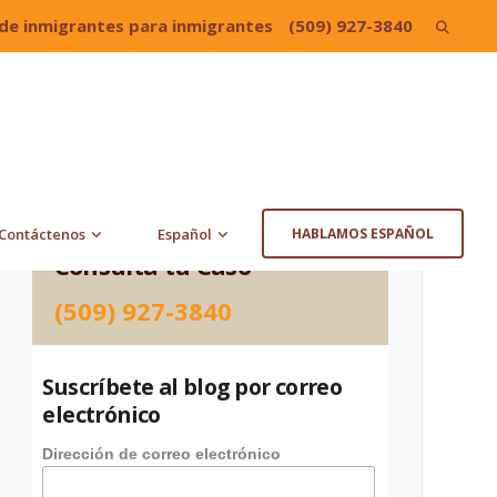
de inmigrantes para inmigrantes
(509) 927-3840
Search
for:
Contáctenos
Español
HABLAMOS ESPAÑOL
Consulta tu Caso
(509) 927-3840
Suscríbete al blog por correo
electrónico
Dirección de correo electrónico