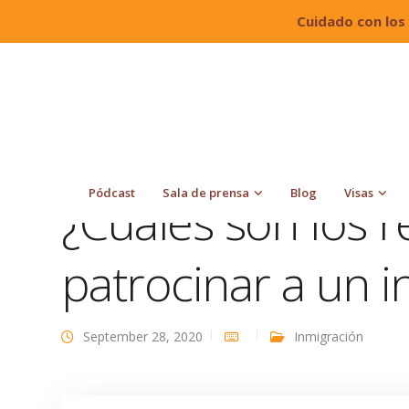
Cuidado con los
Quiroga Law Office, PLLC
Blog
Inmigración
Pódcast
Sala de prensa
Blog
Visas
¿Cuáles son los r
patrocinar a un 
September 28, 2020
Inmigración