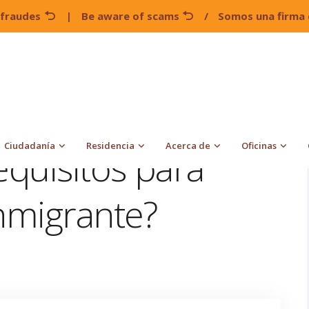
 fraudes
|
Be aware of scams
/
Somos una firma 
¿Cuáles son los requisitos para patrocinar a un inmigrante?
Ciudadanía
Residencia
Acerca de
Oficinas
equisitos para
inmigrante?