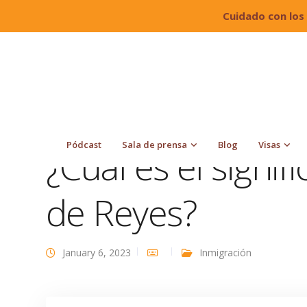
Cuidado con los
Quiroga Law Office, PLLC
Blog
Inmigración
Pódcast
Sala de prensa
Blog
Visas
¿Cuál es el signif
de Reyes?
January 6, 2023
Inmigración