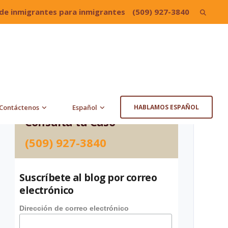
de inmigrantes para inmigrantes
(509) 927-3840
Search
for:
Contáctenos
Español
HABLAMOS ESPAÑOL
Consulta tu Caso
(509) 927-3840
Suscríbete al blog por correo
electrónico
Dirección de correo electrónico