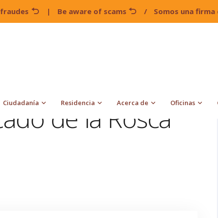
 fraudes
|
Be aware of scams
/
Somos una firma 
¿Cuál es el significado de la Rosca de Reyes?
Ciudadanía
Residencia
Acerca de
Oficinas
icado de la Rosca