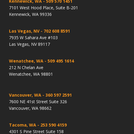
Kennewick, WA
- 509 570 1451
7101 West Hood Place, Suite B-201
Kennewick, WA 99336
Las Vegas, NV
- 702 608 8591
7935 W Sahara Ave #103
Las Vegas, NV 89117
Wenatchee, WA
- 509 495 1614
212 N Chelan Ave
Wenatchee, WA 98801
Vancouver, WA
- 360 597 2591
7600 NE 41st Street Suite 326
Vancouver, WA 98662
Tacoma, WA
- 253 590 4159
4301 S Pine Street Suite 158