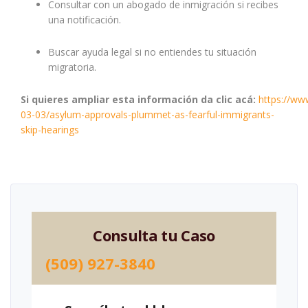
Consultar con un abogado de inmigración si recibes
una notificación.
Buscar ayuda legal si no entiendes tu situación
migratoria.
Si quieres ampliar esta información da clic acá:
https://ww
03-03/asylum-approvals-plummet-as-fearful-immigrants-
skip-hearings
Consulta tu Caso
(509) 927-3840