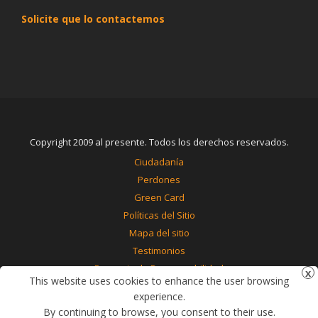
Solicite que lo contactemos
Copyright 2009 al presente. Todos los derechos reservados.
Ciudadanía
Perdones
Green Card
Políticas del Sitio
Mapa del sitio
Testimonios
Renuncia de Responsabilidad
This website uses cookies to enhance the user browsing
Contáctenos
experience.
By continuing to browse, you consent to their use.