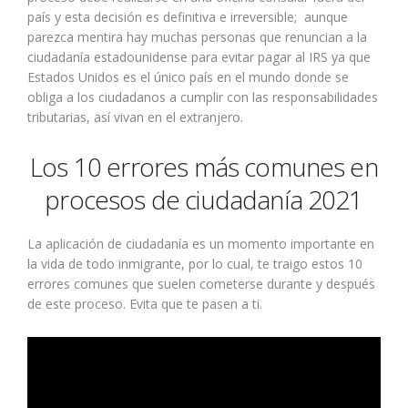
país y esta decisión es definitiva e irreversible; aunque
parezca mentira hay muchas personas que renuncian a la
ciudadanía estadounidense para evitar pagar al IRS ya que
Estados Unidos es el único país en el mundo donde se
obliga a los ciudadanos a cumplir con las responsabilidades
tributarias, así vivan en el extranjero.
Los 10 errores más comunes en
procesos de ciudadanía 2021
La aplicación de ciudadanía es un momento importante en
la vida de todo inmigrante, por lo cual, te traigo estos 10
errores comunes que suelen cometerse durante y después
de este proceso. Evita que te pasen a ti.