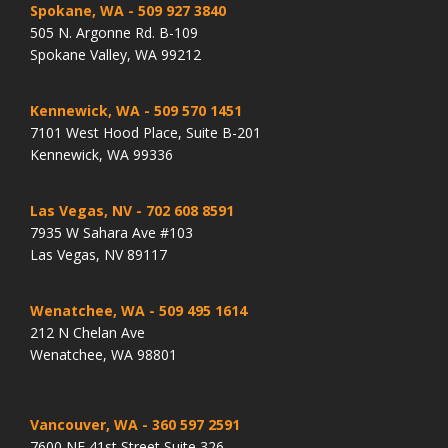
Spokane, WA
- 509 927 3840
505 N. Argonne Rd. B-109
Spokane Valley, WA 99212
Kennewick, WA
- 509 570 1451
7101 West Hood Place, Suite B-201
Kennewick, WA 99336
Las Vegas, NV
- 702 608 8591
7935 W Sahara Ave #103
Las Vegas, NV 89117
Wenatchee, WA
- 509 495 1614
212 N Chelan Ave
Wenatchee, WA 98801
Vancouver, WA
- 360 597 2591
7600 NE 41st Street Suite 326