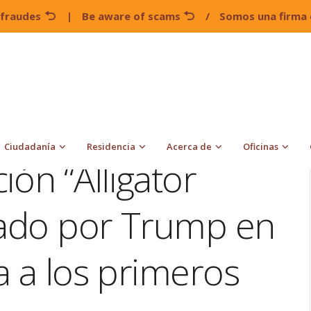
 fraudes
|
Be aware of scams
/
Somos una firma 
o de Detención “Alligator Alcatraz” inaugurado por Trump en
Ciudadanía
Residencia
Acerca de
Oficinas
ón “Alligator
rado por Trump en
ga a los primeros