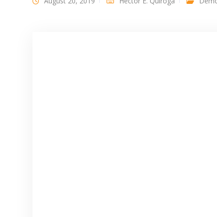
August 20, 2019
Héctor E. Quiroga
Demó