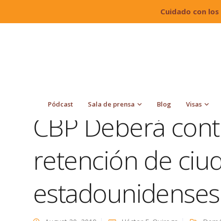
Cuidado con los
Quiroga Law Office, PLLC
Blog
Demócratas
estadounidenses
Pódcast
Sala de prensa
Blog
Visas
CBP Deberá conte
retención de ci
estadounidenses