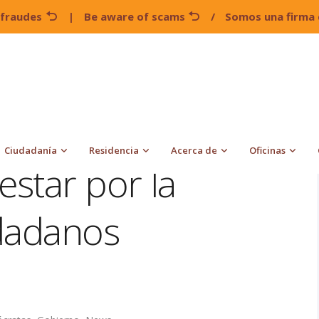
 fraudes
|
Be aware of scams
/
Somos una firma 
CBP Deberá contestar por la retención de ciudadanos
Ciudadanía
Residencia
Acerca de
Oficinas
star por la
udadanos