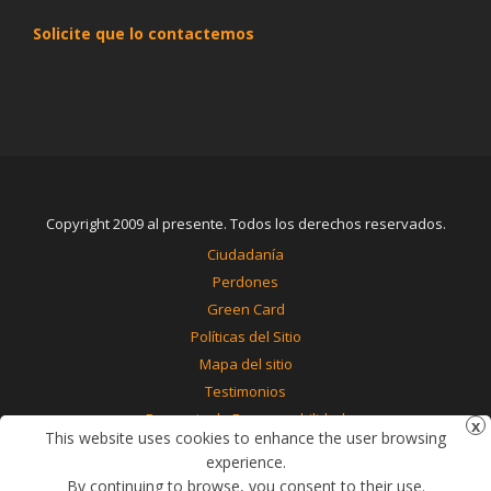
Solicite que lo contactemos
Copyright 2009 al presente. Todos los derechos reservados.
Ciudadanía
Perdones
Green Card
Políticas del Sitio
Mapa del sitio
Testimonios
Renuncia de Responsabilidad
This website uses cookies to enhance the user browsing
Contáctenos
experience.
By continuing to browse, you consent to their use.