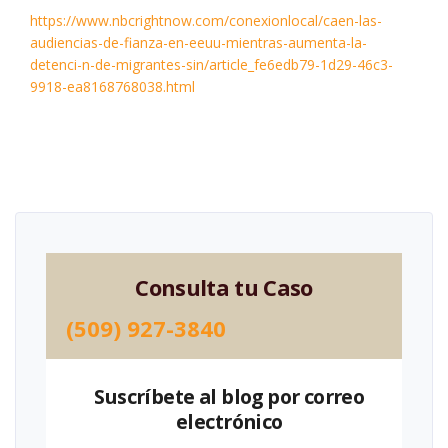
https://www.nbcrightnow.com/conexionlocal/caen-las-
audiencias-de-fianza-en-eeuu-mientras-aumenta-la-
detenci-n-de-migrantes-sin/article_fe6edb79-1d29-46c3-
9918-ea8168768038.html
Consulta tu Caso
(509) 927-3840
Suscríbete al blog por correo
electrónico