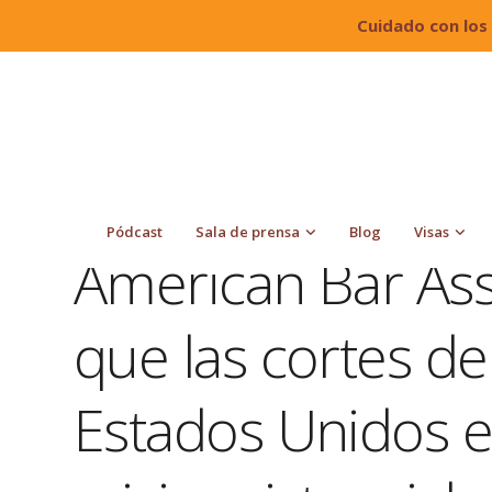
Cuidado con los
Quiroga Law Office, PLLC
Blog
Corte de inmigra
inmigración de Estados Unidos enfrentan una crisis existen
Pódcast
Sala de prensa
Blog
Visas
American Bar Ass
que las cortes de
Estados Unidos 