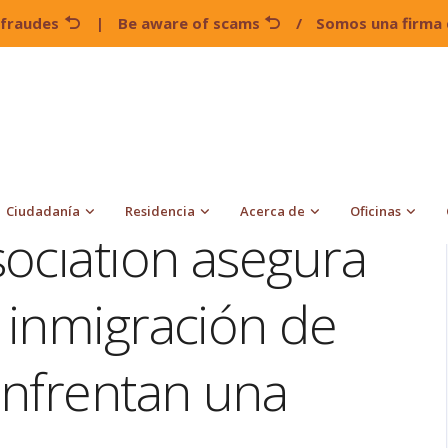
 fraudes
|
Be aware of scams
/
Somos una firma 
ción
American Bar Association asegura que las cortes de
cial
Ciudadanía
Residencia
Acerca de
Oficinas
ociation asegura
 inmigración de
enfrentan una