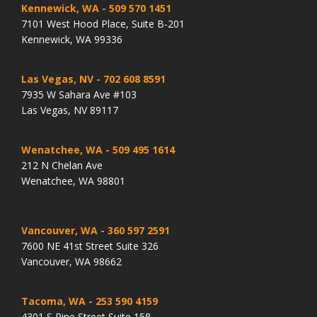
Kennewick, WA
- 509 570 1451
7101 West Hood Place, Suite B-201
Kennewick, WA 99336
Las Vegas, NV
- 702 608 8591
7935 W Sahara Ave #103
Las Vegas, NV 89117
Wenatchee, WA
- 509 495 1614
212 N Chelan Ave
Wenatchee, WA 98801
Vancouver, WA
- 360 597 2591
7600 NE 41st Street Suite 326
Vancouver, WA 98662
Tacoma, WA
- 253 590 4159
4301 S Pine Street Suite 158