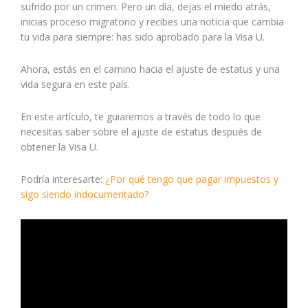
sufrido por un crimen. Pero un día, dejas el miedo atrás,
inicias proceso migratorio y recibes una noticia que cambia
tu vida para siempre: has sido aprobado para la Visa U.
Ahora, estás en el camino hacia el ajuste de estatus y una
vida segura en este país.
En este artículo, te guiaremos a través de todo lo que
necesitas saber sobre el ajuste de estatus después de
obtener la Visa U.
Podría interesarte:
¿Por qué tengo que pagar impuestos y
sigo siendo indocumentado?