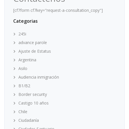
[cf7form cf7key="request-a-consultation_copy"]
Categorias
245i
advance parole
Ajuste de Estatus
Argentina
Asilo
Audiencia inmigración
B1/B2
Border security
Castigo 10 años
Chile
Ciudadanía
Ciudades Santuario