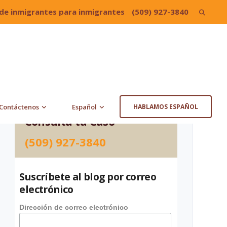
de inmigrantes para inmigrantes
(509) 927-3840
Search
for:
Contáctenos
Español
HABLAMOS ESPAÑOL
Consulta tu Caso
(509) 927-3840
Suscríbete al blog por correo
electrónico
Dirección de correo electrónico