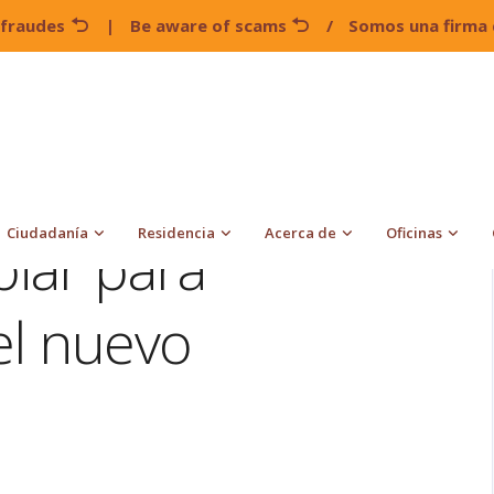
 fraudes
|
Be aware of scams
/
Somos una firma 
¿Qué podrá cambiar para inmigración con el nuevo gobierno?
Ciudadanía
Residencia
Acerca de
Oficinas
iar para
el nuevo