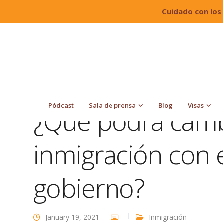
Cuidado con los
Quiroga Law Office, PLLC
Blog
Inmigración
Pódcast
Sala de prensa
Blog
Visas
¿Qué podrá camb
inmigración con 
gobierno?
January 19, 2021
Inmigración