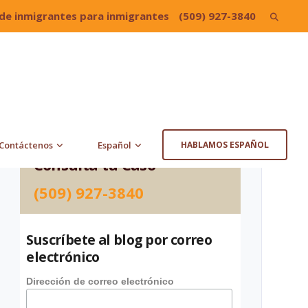
de inmigrantes para inmigrantes
(509) 927-3840
Search
for:
Contáctenos
Español
HABLAMOS ESPAÑOL
Consulta tu Caso
(509) 927-3840
Suscríbete al blog por correo
electrónico
Dirección de correo electrónico