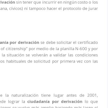
rivación
sin tener que incurrir en ningún costo o los
ana, cívicos) ni tampoco hacer el protocolo de jurar
anía por derivación
se debe solicitar el certificado
of citizenship” por medio de la planilla N-600 y por
la situación se volverán a validar las condiciones
s habituales de solicitud por primera vez con las
 la naturalización tiene lugar antes de 2001,
ede lograr la
c
iudadanía por derivación
lo que
ciones se vuelve más amplio haciendo más largo el