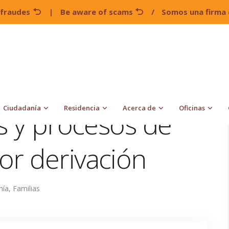
 fraudes
|
Be aware of scams
/
Somos una firma 
Las características y procesos de una ciudadanía por derivación
Ciudadanía
Residencia
Acerca de
Oficinas
as y procesos de
or derivación
nía
,
Familias