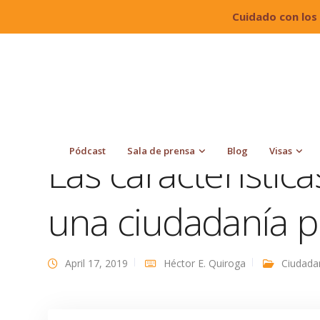
Cuidado con los
Quiroga Law Office, PLLC
Blog
Ciudadanía
Pódcast
Sala de prensa
Blog
Visas
Las característic
una ciudadanía p
April 17, 2019
Héctor E. Quiroga
Ciudada