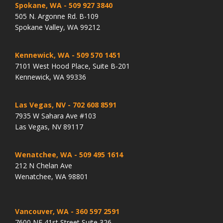
Spokane, WA
- 509 927 3840
505 N. Argonne Rd. B-109
Spokane Valley, WA 99212
Kennewick, WA
- 509 570 1451
7101 West Hood Place, Suite B-201
Kennewick, WA 99336
Las Vegas, NV
- 702 608 8591
7935 W Sahara Ave #103
Las Vegas, NV 89117
Wenatchee, WA
- 509 495 1614
212 N Chelan Ave
Wenatchee, WA 98801
Vancouver, WA
- 360 597 2591
7600 NE 41st Street Suite 326