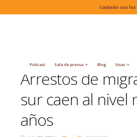
Cuidado con los
Quiroga Law Office, PLLC
Blog
Inmigración
tres años
Pódcast
Sala de prensa
Blog
Visas
Arrestos de migr
sur caen al nivel
años