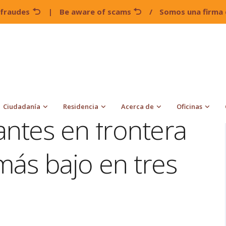
 fraudes
|
Be aware of scams
/
Somos una firma 
Arrestos de migrantes en frontera sur caen al nivel más bajo en
Ciudadanía
Residencia
Acerca de
Oficinas
antes en frontera
 más bajo en tres