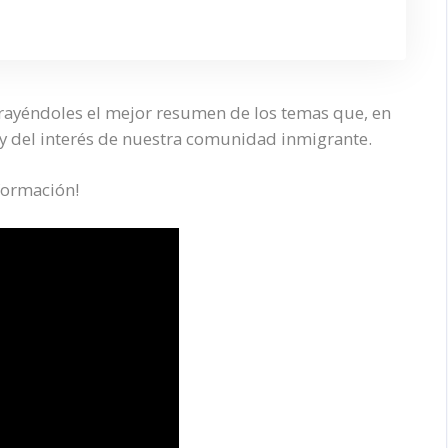
trayéndoles el mejor resumen de los temas que, en
 y del interés de nuestra comunidad inmigrante.
formación!