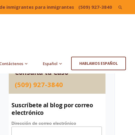
de inmigrantes para inmigrantes
(509) 927-3840
Search
for:
Contáctenos
Español
HABLAMOS ESPAÑOL
Consulta tu Caso
(509) 927-3840
Suscríbete al blog por correo
electrónico
Dirección de correo electrónico