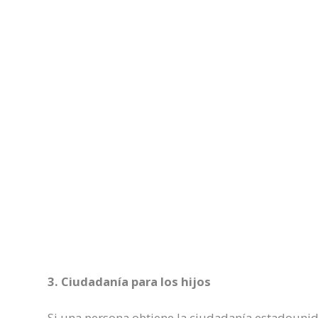
3. Ciudadanía para los hijos
Si una persona obtiene la ciudadanía estadounid