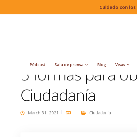
Cuidado con los
Quiroga Law Office, PLLC
Blog
Ciudadanía
Pódcast
Sala de prensa
Blog
Visas
5 formas para ob
Ciudadanía
March 31, 2021
Ciudadanía