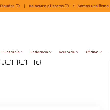
 fraudes
|
Be aware of scams
/
Somos una firma 
5 formas para obtener la Ciudadanía
Ciudadanía
Residencia
Acerca de
Oficinas
tener la