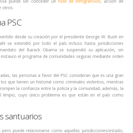
uencia puede ser conceder un
hold de inmigranción
, acción de
e otros.
ma PSC
ertido desde su creación por el presidente George W. Bush en
hí se extendió por todo el país incluso hasta jurisdicciones
 mandato del Barack Obama se suspendió su aplicación, sin
e instauro el programa de comunidades seguras mediante orden
adas, las personas a favor del PSC consideran que es una gran
los que tienen un historial como criminales violentos, mientras
rompen la confianza entre la policía y la comunidad, además, la
nal limpio, cuyo único problema es que están en el país como
s santuarios
io pero puede relacionarse como aquellas jurisdicciones/estado,