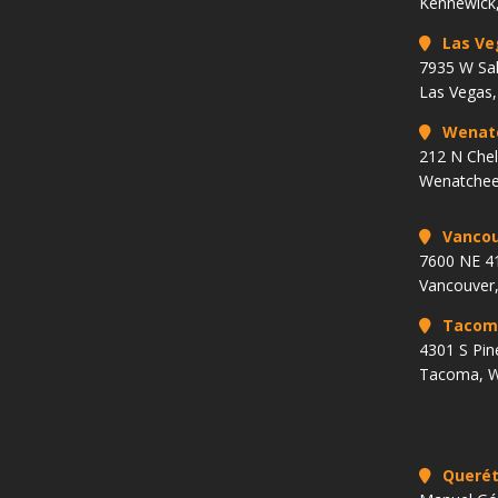
Kennewick
Las Ve
7935 W Sa
Las Vegas
Wenat
212 N Che
Wenatchee
Vancou
7600 NE 41
Vancouver
Tacom
4301 S Pin
Tacoma, 
Querét