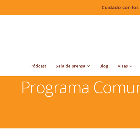
Cuidado con los
Pódcast
Sala de prensa
Blog
Visas
Quiroga Law Office, PLLC
Inmigración a Estados Uni
Programa Comun