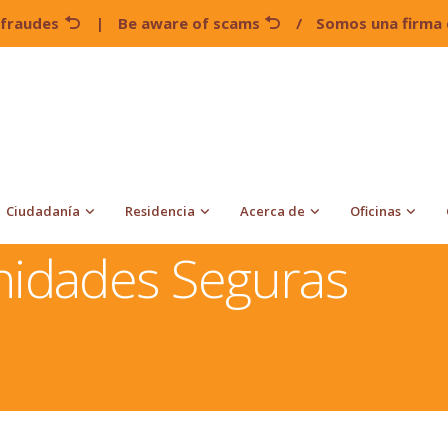
 fraudes
|
Be aware of scams
/
Somos una firma 
Ciudadanía
Residencia
Acerca de
Oficinas
dos
Programa Comunidades Seguras
idades Seguras