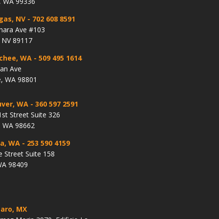
, WA 99336
gas, NV
- 702 608 8591
hara Ave #103
, NV 89117
chee, WA
- 509 495 1614
lan Ave
, WA 98801
ver, WA
- 360 597 2591
st Street Suite 326
, WA 98662
a, WA
- 253 590 4159
e Street Suite 158
WA 98409
aro, MX