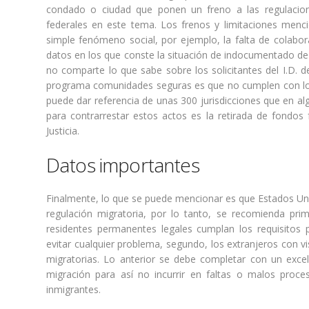
condado o ciudad que ponen un freno a las regulacione
federales en este tema. Los frenos y limitaciones men
simple fenómeno social, por ejemplo, la falta de colab
datos en los que conste la situación de indocumentado d
no comparte lo que sabe sobre los solicitantes del I.D. d
programa comunidades seguras es que no cumplen con los 
puede dar referencia de unas 300 jurisdicciones que en al
para contrarrestar estos actos es la retirada de fondos
Justicia.
Datos importantes
Finalmente, lo que se puede mencionar es que Estados Uni
regulación migratoria, por lo tanto, se recomienda pri
residentes permanentes legales cumplan los requisitos 
evitar cualquier problema, segundo, los extranjeros con v
migratorias. Lo anterior se debe completar con un exc
migración para así no incurrir en faltas o malos pro
inmigrantes.