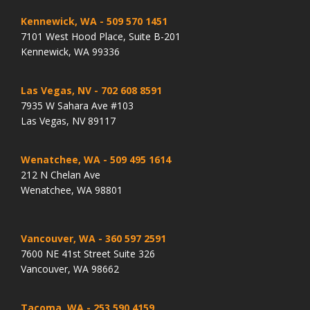
Kennewick, WA
- 509 570 1451
7101 West Hood Place, Suite B-201
Kennewick, WA 99336
Las Vegas, NV
- 702 608 8591
7935 W Sahara Ave #103
Las Vegas, NV 89117
Wenatchee, WA
- 509 495 1614
212 N Chelan Ave
Wenatchee, WA 98801
Vancouver, WA
- 360 597 2591
7600 NE 41st Street Suite 326
Vancouver, WA 98662
Tacoma, WA
- 253 590 4159