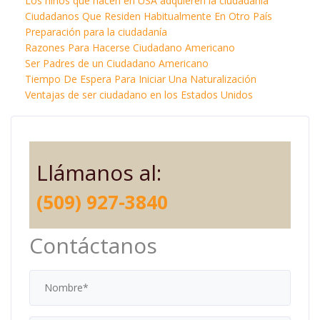
Los niños que nacen en USA adquieren la ciudadanía
Ciudadanos Que Residen Habitualmente En Otro País
Preparación para la ciudadanía
Razones Para Hacerse Ciudadano Americano
Ser Padres de un Ciudadano Americano
Tiempo De Espera Para Iniciar Una Naturalización
Ventajas de ser ciudadano en los Estados Unidos
Llámanos al:
(509) 927-3840
Contáctanos