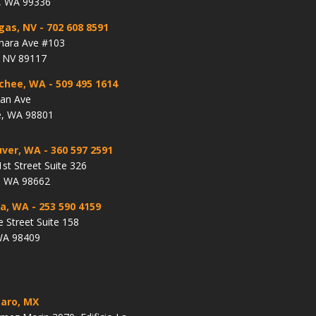
, WA 99336
gas, NV
- 702 608 8591
hara Ave #103
, NV 89117
chee, WA
- 509 495 1614
lan Ave
, WA 98801
ver, WA
- 360 597 2591
st Street Suite 326
, WA 98662
a, WA
- 253 590 4159
e Street Suite 158
WA 98409
aro, MX