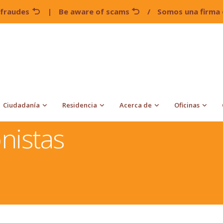
 fraudes
|
Be aware of scams
/
Somos una firma 
Ciudadanía
Residencia
Acerca de
Oficinas
onistas