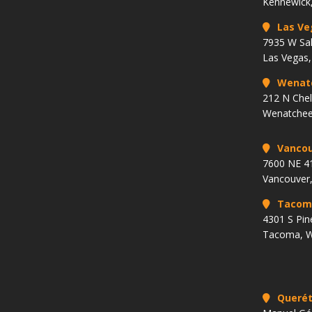
Kennewick
Las Ve
7935 W Sa
Las Vegas
Wenat
212 N Che
Wenatchee
Vancou
7600 NE 41
Vancouver
Tacom
4301 S Pin
Tacoma, 
Querét