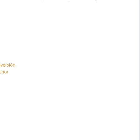
versión.
enor