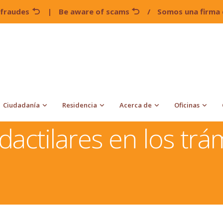
 fraudes
|
Be aware of scams
/
Somos una firma 
Ciudadanía
Residencia
Acerca de
Oficinas
 en los trámites de visado
actilares en los trá