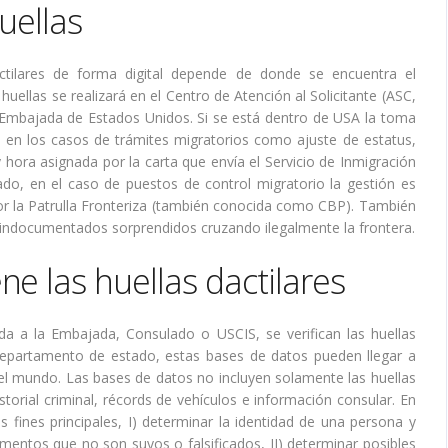
uellas
ctilares de forma digital depende de donde se encuentra el
 huellas se realizará en el Centro de Atención al Solicitante (ASC,
la Embajada de Estados Unidos. Si se está dentro de USA la toma
d, en los casos de trámites migratorios como ajuste de estatus,
 y hora asignada por la carta que envía el Servicio de Inmigración
lado, en el caso de puestos de control migratorio la gestión es
por la Patrulla Fronteriza (también conocida como CBP). También
indocumentados sorprendidos cruzando ilegalmente la frontera.
e las huellas dactilares
da a la Embajada, Consulado o USCIS, se verifican las huellas
 Departamento de estado, estas bases de datos pueden llegar a
 el mundo. Las bases de datos no incluyen solamente las huellas
storial criminal, récords de vehículos e información consular. En
s fines principales, I) determinar la identidad de una persona y
mentos que no son suyos o falsificados, II) determinar posibles