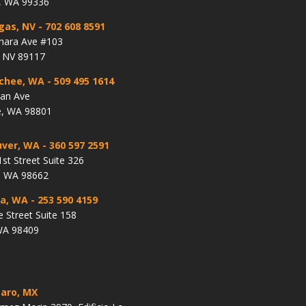
, WA 99336
gas, NV
- 702 608 8591
hara Ave #103
, NV 89117
chee, WA
- 509 495 1614
lan Ave
, WA 98801
ver, WA
- 360 597 2591
st Street Suite 326
, WA 98662
a, WA
- 253 590 4159
e Street Suite 158
WA 98409
aro, MX