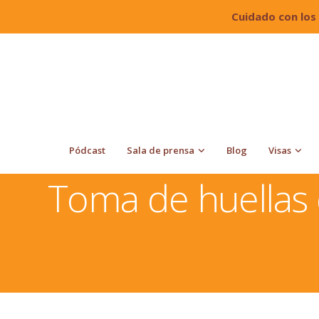
Cuidado con los
Pódcast
Sala de prensa
Blog
Visas
Quiroga Law Office, PLLC
Toma de huellas dactilares
Toma de huellas d