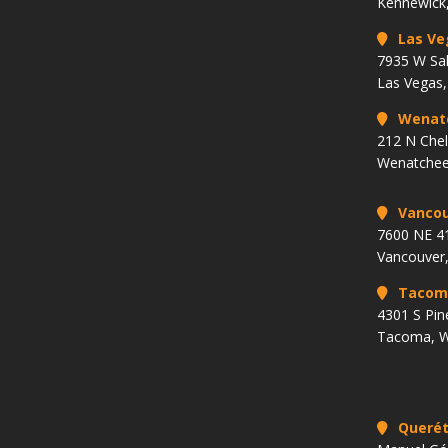
Kennewick
Las Ve
7935 W Sa
Las Vegas
Wenat
212 N Che
Wenatchee
Vancou
7600 NE 41
Vancouver
Tacom
4301 S Pin
Tacoma, 
Querét