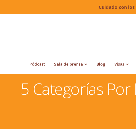
Cuidado con los
Pódcast
Sala de prensa
Blog
Visas
Quiroga Law Office, PLLC
Tarjeta de Residencia o Gr
Card
5 Categorías Por 