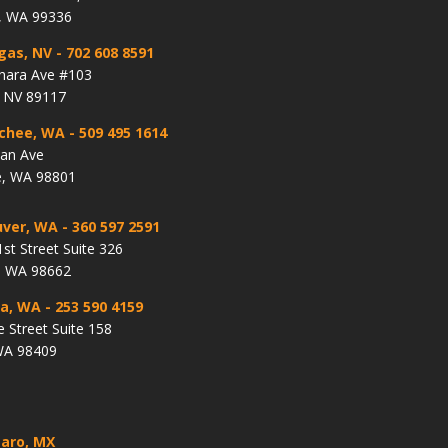
, WA 99336
gas, NV
- 702 608 8591
hara Ave #103
, NV 89117
chee, WA
- 509 495 1614
lan Ave
, WA 98801
ver, WA
- 360 597 2591
st Street Suite 326
, WA 98662
a, WA
- 253 590 4159
e Street Suite 158
WA 98409
aro, MX