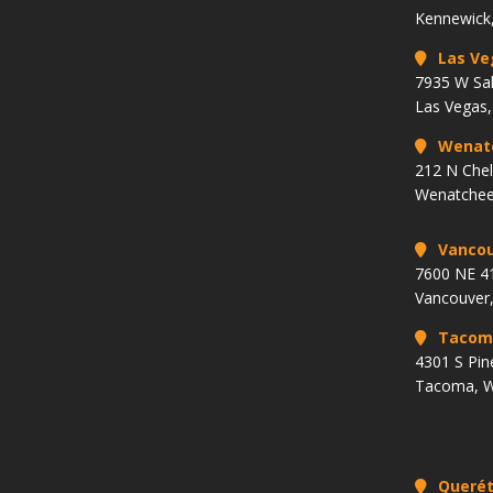
Kennewick
Las Ve
7935 W Sa
Las Vegas
Wenat
212 N Che
Wenatchee
Vancou
7600 NE 41
Vancouver
Tacom
4301 S Pin
Tacoma, 
Querét