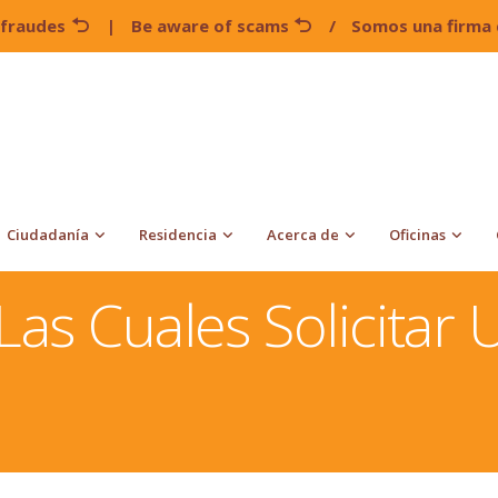
 fraudes
|
Be aware of scams
/
Somos una firma 
Ciudadanía
Residencia
Acerca de
Oficinas
een Card
5 Categorías Por Las Cuales Solicitar Una Green
Las Cuales Solicitar