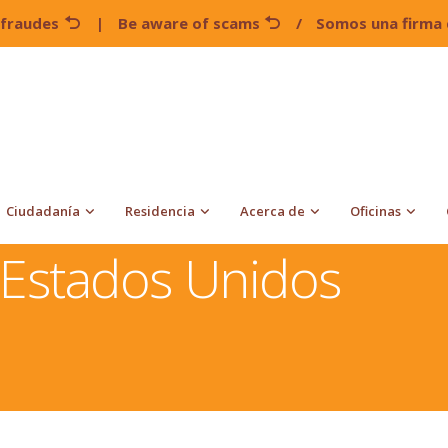
 fraudes
|
Be aware of scams
/
Somos una firma 
Ciudadanía
Residencia
Acerca de
Oficinas
ica en Estados Unidos
 Estados Unidos