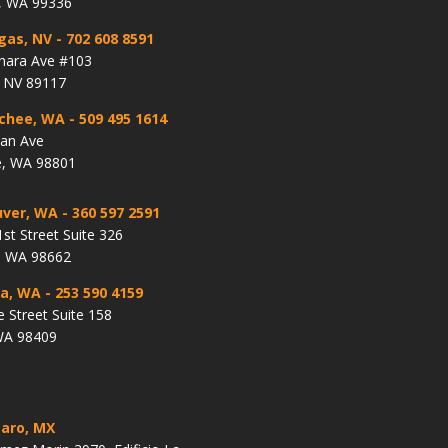
, WA 99336
gas, NV
- 702 608 8591
hara Ave #103
, NV 89117
chee, WA
- 509 495 1614
lan Ave
, WA 98801
ver, WA
- 360 597 2591
st Street Suite 326
, WA 98662
a, WA
- 253 590 4159
e Street Suite 158
WA 98409
aro, MX