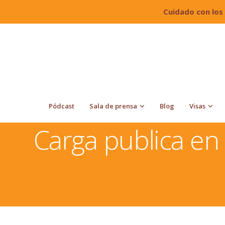
Cuidado con los
Pódcast
Sala de prensa
Blog
Visas
Quiroga Law Office, PLLC
Residencia
Carga publ
Carga publica en