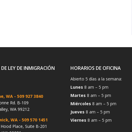
 DE LEY DE INMIGRACIÓN
HORARIOS DE OFICINA
Abierto 5 días a la semana:
Lunes
8 am – 5 pm
Martes
8 am – 5 pm
ne, WA
- 509 927 3840
onne Rd. B-109
Miércoles
8 am – 5 pm
alley, WA 99212
Jueves
8 am – 5 pm
wick, WA
- 509 570 1451
Viernes
8 am – 5 pm
Hood Place, Suite B-201