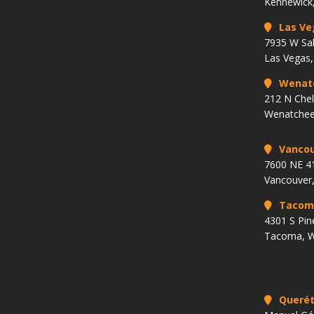
Kennewick
Las Ve
7935 W Sa
Las Vegas
Wenat
212 N Che
Wenatchee
Vancou
7600 NE 41
Vancouver
Tacom
4301 S Pin
Tacoma, 
Querét