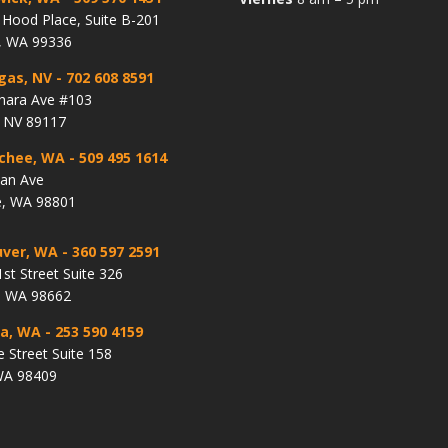
Hood Place, Suite B-201
, WA 99336
gas, NV
- 702 608 8591
hara Ave #103
, NV 89117
chee, WA
- 509 495 1614
lan Ave
, WA 98801
ver, WA
- 360 597 2591
st Street Suite 326
, WA 98662
a, WA
- 253 590 4159
e Street Suite 158
WA 98409