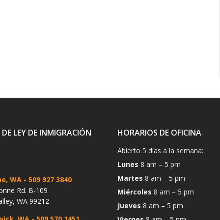
 DE LEY DE INMIGRACIÓN
HORARIOS DE OFICINA
Abierto 5 días a la semana:
Lunes
8 am – 5 pm
Martes
8 am – 5 pm
ne, WA
- 509 927 3840
onne Rd. B-109
Miércoles
8 am – 5 pm
alley, WA 99212
Jueves
8 am – 5 pm
wick, WA
- 509 570 1451
Viernes
8 am – 5 pm