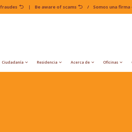
 fraudes
|
Be aware of scams
/
Somos una firma 
Ciudadanía
Residencia
Acerca de
Oficinas
uiz Ciudadanía