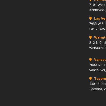
7101 West 
Kennewick
Las Ve
7935 W Sa
Las Vegas
Wenat
212 N Che
Wenatchee
Vancou
7600 NE 41
Vancouver
Tacom
4301 S Pin
Tacoma, 