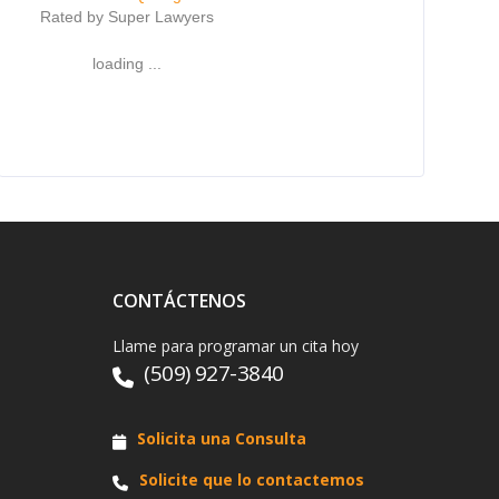
Rated by Super Lawyers
loading ...
CONTÁCTENOS
Llame para programar un cita hoy
(509) 927-3840
Solicita una Consulta
Solicite que lo contactemos