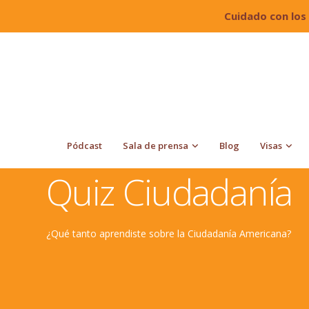
Cuidado con los
Pódcast
Sala de prensa
Blog
Visas
Quiroga Law Office, PLLC
Quiz de Inmigración
Q
Quiz Ciudadanía
¿Qué tanto aprendiste sobre la Ciudadanía Americana?