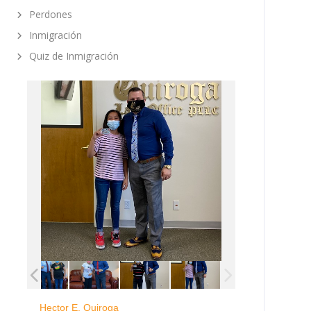
Perdones
Inmigración
Quiz de Inmigración
Hector E. Quiroga