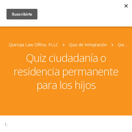
Quiroga Law Office, PLLC
Quiz de Inmigración
Quiz ciudadanía o residencia permanente para los hijos
Quiz ciudadanía o
residencia permanente
para los hijos
1.