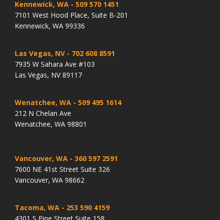
Kennewick, WA
- 509 570 1451
7101 West Hood Place, Suite B-201
Kennewick, WA 99336
Las Vegas, NV
- 702 608 8591
7935 W Sahara Ave #103
Las Vegas, NV 89117
Wenatchee, WA
- 509 495 1614
212 N Chelan Ave
Wenatchee, WA 98801
Vancouver, WA
- 360 597 2591
7600 NE 41st Street Suite 326
Vancouver, WA 98662
Tacoma, WA
- 253 590 4159
4301 S Pine Street Suite 158