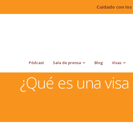
Cuidado con los
Pódcast
Sala de prensa
Blog
Visas
Quiroga Law Office, PLLC
Posibles visas para ingre
¿Qué es una visa