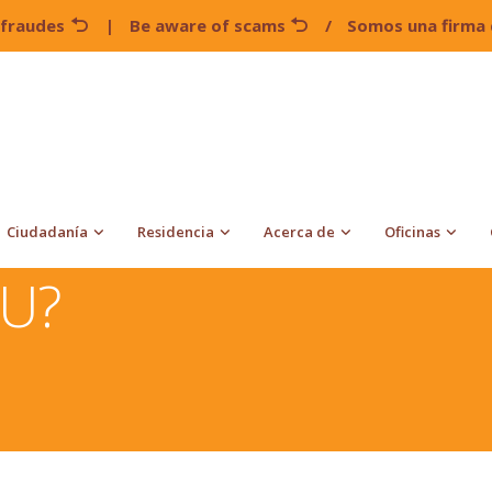
 fraudes
|
Be aware of scams
/
Somos una firma 
Ciudadanía
Residencia
Acerca de
Oficinas
sar temporalmente a USA
¿Qué es una visa U?
 U?