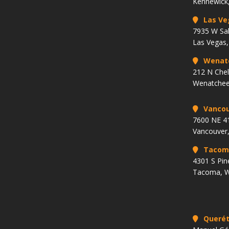
Kennewick
Las Ve
7935 W Sa
Las Vegas
Wenat
212 N Che
Wenatchee
Vancou
7600 NE 41
Vancouver
Tacom
4301 S Pin
Tacoma, 
Querét