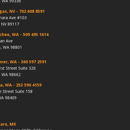
, WA 99336
gas, NV
- 702 608 8591
hara Ave #103
, NV 89117
chee, WA
- 509 495 1614
lan Ave
, WA 98801
ver, WA
- 360 597 2591
st Street Suite 326
, WA 98662
a, WA
- 253 590 4159
e Street Suite 158
WA 98409
aro, MX