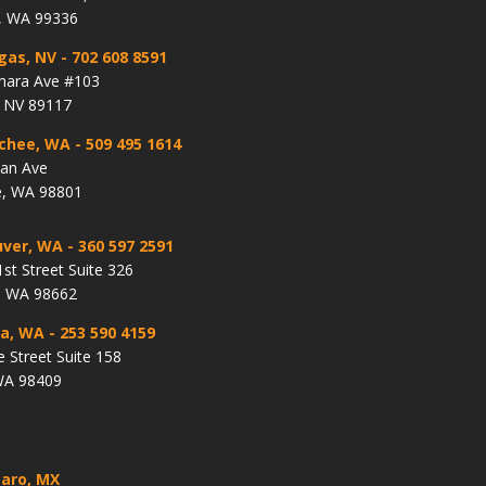
, WA 99336
gas, NV
- 702 608 8591
hara Ave #103
, NV 89117
chee, WA
- 509 495 1614
lan Ave
, WA 98801
ver, WA
- 360 597 2591
st Street Suite 326
, WA 98662
a, WA
- 253 590 4159
e Street Suite 158
WA 98409
aro, MX