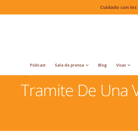
Cuidado con los
Pódcast
Sala de prensa
Blog
Visas
Quiroga Law Office, PLLC
Diferentes Procesos Migra
Inmigrante En Colombia
Tramite De Una 