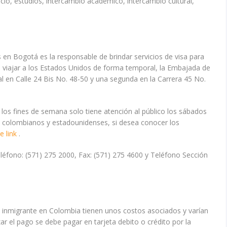
cio, estudios, intercambio académico, intercambio cultural,
en Bogotá es la responsable de brindar servicios de visa para
 viajar a los Estados Unidos de forma temporal, la Embajada de
l en Calle 24 Bis No. 48-50 y una segunda en la Carrera 45 No.
 los fines de semana solo tiene atención al público los sábados
s colombianos y estadounidenses, si desea conocer los
te link
.
léfono: (571) 275 2000, Fax: (571) 275 4600 y Teléfono Sección
o inmigrante en Colombia tienen unos costos asociados y varían
ar el pago se debe pagar en tarjeta debito o crédito por la