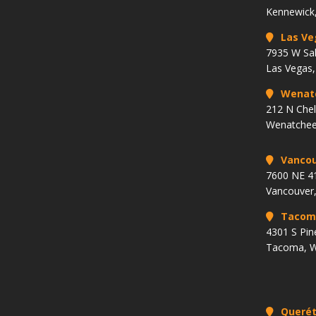
Kennewick
Las Ve
7935 W Sa
Las Vegas
Wenat
212 N Che
Wenatchee
Vancou
7600 NE 41
Vancouver
Tacom
4301 S Pin
Tacoma, 
Querét