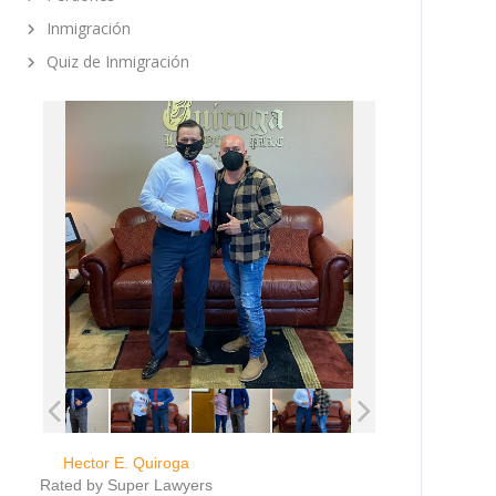
Inmigración
Quiz de Inmigración
Hector E. Quiroga
Rated by Super Lawyers