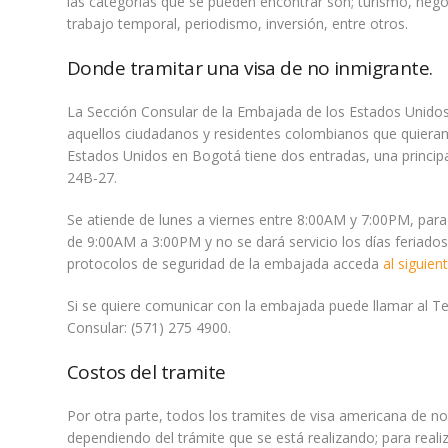
las categorías que se pueden encontrar son; turismo, nego
trabajo temporal, periodismo, inversión, entre otros.
Donde tramitar una visa de no inmigrante.
La Sección Consular de la Embajada de los Estados Unidos 
aquellos ciudadanos y residentes colombianos que quieran
Estados Unidos en Bogotá tiene dos entradas, una principa
24B-27.
Se atiende de lunes a viernes entre 8:00AM y 7:00PM, para
de 9:00AM a 3:00PM y no se dará servicio los días feriado
protocolos de seguridad de la embajada acceda
al siguien
Si se quiere comunicar con la embajada puede llamar al Te
Consular: (571) 275 4900.
Costos del tramite
Por otra parte, todos los tramites de visa americana de n
dependiendo del trámite que se está realizando; para realiz