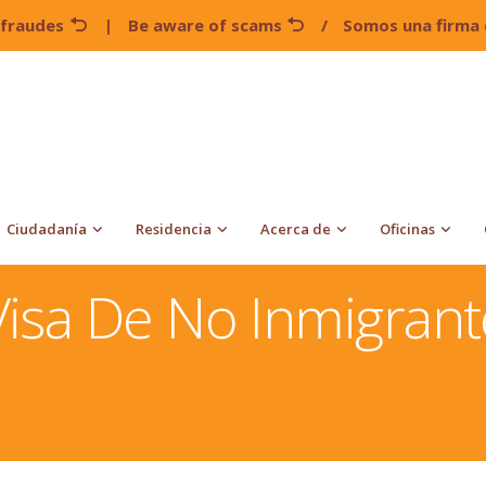
 fraudes
|
Be aware of scams
/
Somos una firma 
Ciudadanía
Residencia
Acerca de
Oficinas
torios Para Cada País
Tramite De Una Visa De No
Visa De No Inmigran