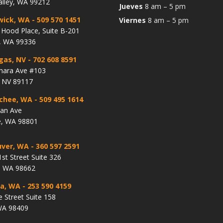
alley, WA 99212
Jueves
8 am – 5 pm
wick, WA
- 509 570 1451
Viernes
8 am – 5 pm
Hood Place, Suite B-201
, WA 99336
gas, NV
- 702 608 8591
hara Ave #103
, NV 89117
chee, WA
- 509 495 1614
lan Ave
, WA 98801
ver, WA
- 360 597 2591
st Street Suite 326
, WA 98662
a, WA
- 253 590 4159
e Street Suite 158
WA 98409