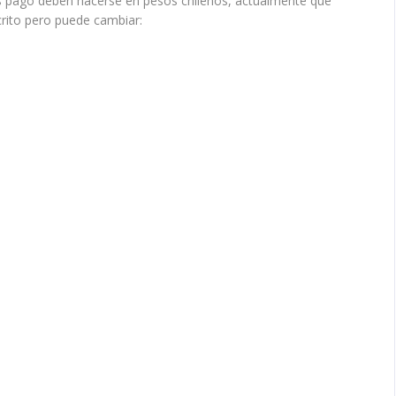
 los pago deben hacerse en pesos chilenos, actualmente que
rito pero puede cambiar: