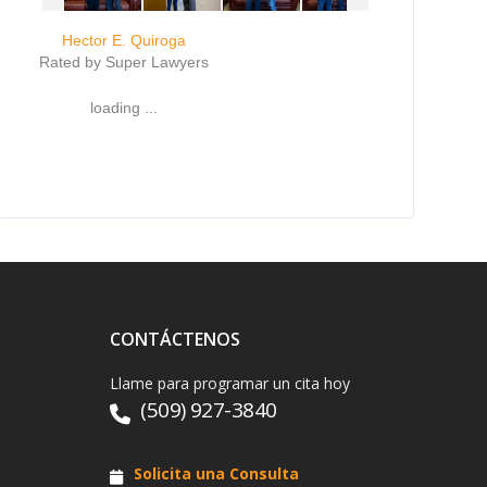
Hector E. Quiroga
Rated by Super Lawyers
loading ...
CONTÁCTENOS
Llame para programar un cita hoy
(509) 927-3840
Solicita una Consulta