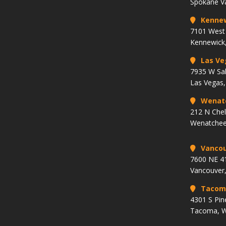
Spokane V
Kenne
7101 West 
Kennewick
Las Ve
7935 W Sa
Las Vegas
Wenat
212 N Che
Wenatchee
Vancou
7600 NE 41
Vancouver
Tacom
4301 S Pin
Tacoma, 