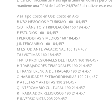
El Centro Nacional de Visas fija la tarifa en dólares pero
mantiene una TRM de 1USD= 24,57ARS al realizar este esc
Visa Tipo Costo en USD Costo en ARS
B1/B2 NEGOCIOS Y TURISMO 160 184,457
C/D TRÁNSITO Y TRIPULACIÓN 160 184,457
F ESTUDIOS 160 184,457
I PERIODISTAS Y MEDIOS 160 184,457
J INTERCAMBIO 160 184,457
M ESTUDIANTE VACACIONAL 160 184,457
T/U VICTIMAS 160 184,457
TN/TD PROFESIONALES DEL TLCAN 160 184,457
H TRABAJADORES TEMPORALES 190 214,457
L TRANSFERENCIA DE TRABAJO 190 214,457
O HABILIDADES EXTRAORDINARIAS 190 214,457
P ATLETAS Y ARTISTAS 190 214,457
Q INTERCAMBIO CULTURAL 190 214,457
R TRABAJADOR RELIGIOSOS 190 214,457
E INVERSIONISTA 205 229,457