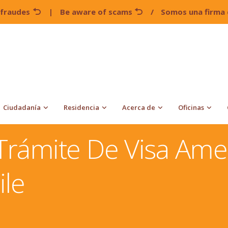
 fraudes
|
Be aware of scams
/
Somos una firma 
Ciudadanía
Residencia
Acerca de
Oficinas
torios Para Cada País
Como Llevar Un Trámite De Visa
Trámite De Visa Ame
ile