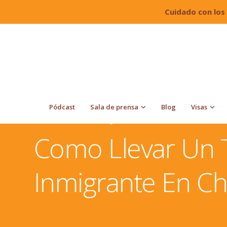
Cuidado con los
Pódcast
Sala de prensa
Blog
Visas
Quiroga Law Office, PLLC
Diferentes Procesos Migra
Americana De No Inmigrante En Chile
Como Llevar Un 
Inmigrante En Ch