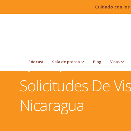
Cuidado con los
Pódcast
Sala de prensa
Blog
Visas
Quiroga Law Office, PLLC
Diferentes Procesos Migra
Inmigrante En Nicaragua
Solicitudes De V
Nicaragua