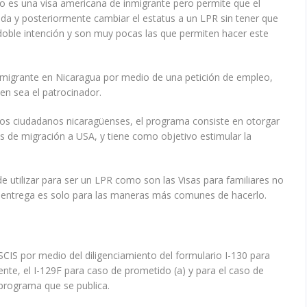
no es una visa americana de inmigrante pero permite que el
boda y posteriormente cambiar el estatus a un LPR sin tener que
 doble intención y son muy pocas las que permiten hacer este
inmigrante en Nicaragua por medio de una petición de empleo,
en sea el patrocinador.
a los ciudadanos nicaragüenses, el programa consiste en otorgar
s de migración a USA, y tiene como objetivo estimular la
 utilizar para ser un LPR como son las Visas para familiares no
se entrega es solo para las maneras más comunes de hacerlo.
USCIS por medio del diligenciamiento del formulario I-130 para
te, el I-129F para caso de prometido (a) y para el caso de
 programa que se publica.