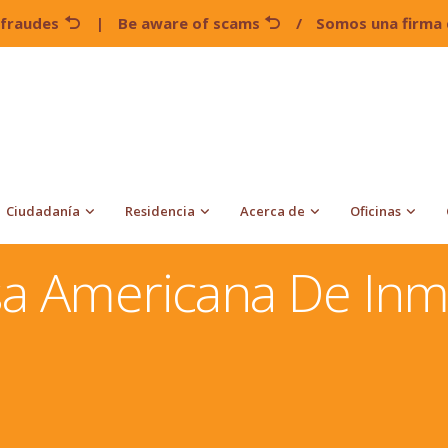
 fraudes
|
Be aware of scams
/
Somos una firma 
Ciudadanía
Residencia
Acerca de
Oficinas
torios Para Cada País
Solicitudes De Visa Americana De
isa Americana De Inm