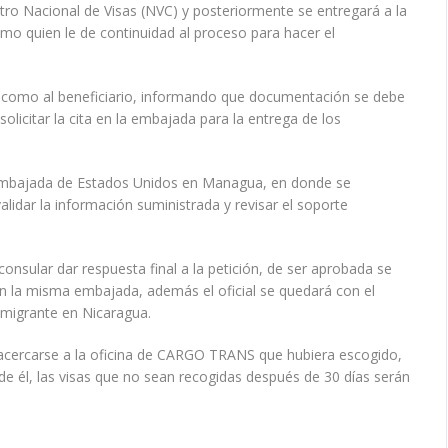
ntro Nacional de Visas (NVC) y posteriormente se entregará a la
o quien le de continuidad al proceso para hacer el
nte como al beneficiario, informando que documentación se debe
 solicitar la cita en la embajada para la entrega de los
a embajada de Estados Unidos en Managua, en donde se
alidar la información suministrada y revisar el soporte
 consular dar respuesta final a la petición, de ser aprobada se
l en la misma embajada, además el oficial se quedará con el
nmigrante en Nicaragua.
á acercarse a la oficina de CARGO TRANS que hubiera escogido,
de él, las visas que no sean recogidas después de 30 días serán