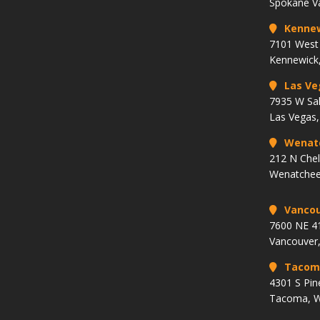
Spokane V
Kenne
7101 West 
Kennewick
Las Ve
7935 W Sa
Las Vegas
Wenat
212 N Che
Wenatchee
Vancou
7600 NE 41
Vancouver
Tacom
4301 S Pin
Tacoma, 