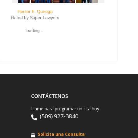
Hector E. Quiroga
Rated by Super Lawyers
loading ...
CONTÁCTENOS
Llame para programar un cita hoy
(509) 927-3840
Solicita una Consulta