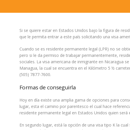
Si se quiere estar en Estados Unidos bajo la figura de res
que le permita entrar a este país solicitando una visa ame
Cuando se es residente permanente legal (LPR) no se obt
pero si le da permiso de trabajar permanentemente, residi
sociales. La visa americana de inmigrante en Nicaragua s
Managua, la cual se encuentra en el Kilómetro 5 ½ carreter
(505) 7877-7600.
Formas de conseguirla
Hoy en día existe una amplia gama de opciones para conse
lugar, esta el camino por parentesco el cual hace referenc
residente permanente legal en Estados Unidos quien será el
En segundo lugar, está la opción de una visa tipo K la cu