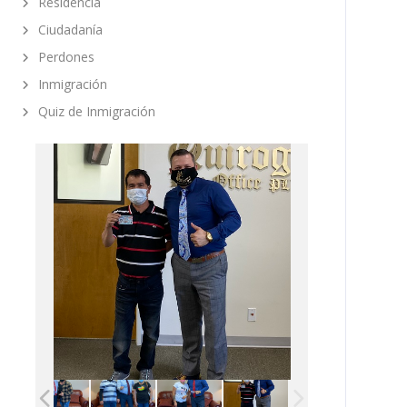
Residencia
Ciudadanía
Perdones
Inmigración
Quiz de Inmigración