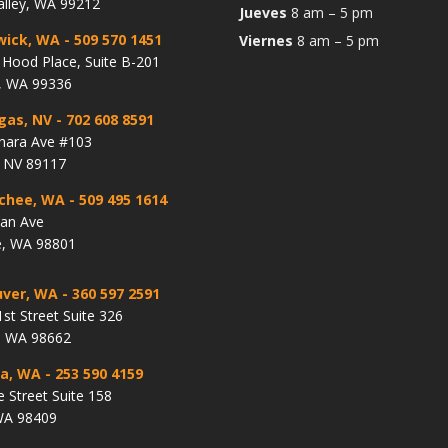
alley, WA 99212
Jueves
8 am – 5 pm
wick, WA
- 509 570 1451
Viernes
8 am – 5 pm
Hood Place, Suite B-201
, WA 99336
gas, NV
- 702 608 8591
hara Ave #103
, NV 89117
chee, WA
- 509 495 1614
lan Ave
, WA 98801
ver, WA
- 360 597 2591
st Street Suite 326
, WA 98662
a, WA
- 253 590 4159
e Street Suite 158
WA 98409