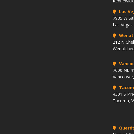
Kennewick
Las Ve
7935 W Sa
Las Vegas
Wenat
212 N Che
Wenatchee
Vancou
7600 NE 41
Vancouver
Tacom
4301 S Pin
Tacoma, 
Querét