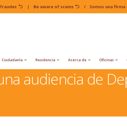
 fraudes
|
Be aware of scams
/
Somos una firma 
Ciudadanía
Residencia
Acerca de
Oficinas
nidos
Como enfrentar una audiencia de Deportación
una audiencia de De