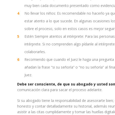
muy bien cada documento presentado como evidencia 
No llevar los niños: Es recomendable no hacerlo ya qu
estar atento a lo que sucede. En algunas ocasiones lo
sobre el proceso, solo en estos casos es mejor seguir
Estén Siempre atentos al intérprete: Para las persona
intérprete. Si no comprenden algo pídanle al intérprete
colaborarles.
Recomiendo que cuando el Juez le haga una pregunta u
añadan la frase “si su señoría” o “no su señoría” al fi
Juez.
Debe ser consciente, de que su abogado y usted son
comunicación clara para sacar el proceso adelante.
Si su abogado tiene la responsabilidad de asesorarte bien;
honesto y contar detalladamente su historial, además reun
asistir a las citas cumplidamente y tomar las huellas digita