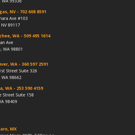
, WA 99336
gas, NV
- 702 608 8591
hara Ave #103
, NV 89117
chee, WA
- 509 495 1614
lan Ave
, WA 98801
ver, WA
- 360 597 2591
st Street Suite 326
, WA 98662
a, WA
- 253 590 4159
e Street Suite 158
WA 98409
aro, MX