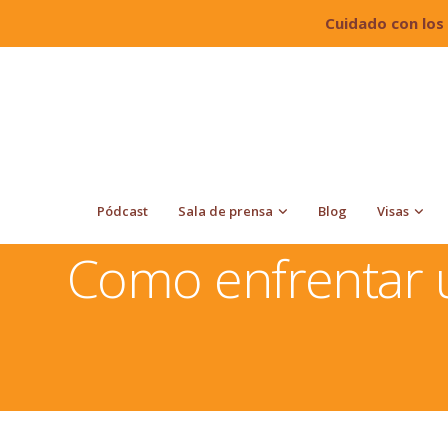
Cuidado con los
Pódcast
Sala de prensa
Blog
Visas
Quiroga Law Office, PLLC
Deportación En Estados U
Como enfrentar 