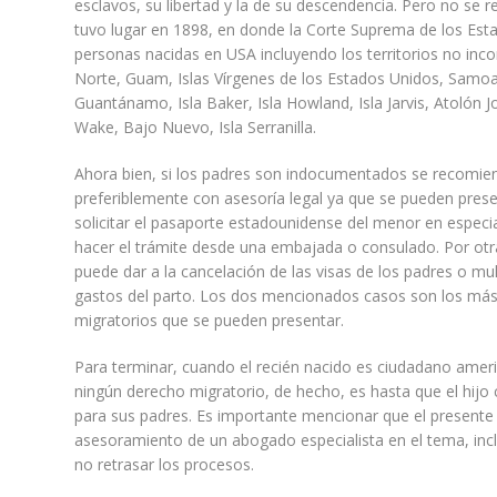
esclavos, su libertad y la de su descendencia. Pero no s
tuvo lugar en 1898, en donde la Corte Suprema de los Esta
personas nacidas en USA incluyendo los territorios no inco
Norte, Guam, Islas Vírgenes de los Estados Unidos, Sam
Guantánamo, Isla Baker, Isla Howland, Isla Jarvis, Atolón J
Wake, Bajo Nuevo, Isla Serranilla.
Ahora bien, si los padres son indocumentados se recomien
preferiblemente con asesoría legal ya que se pueden prese
solicitar el pasaporte estadounidense del menor en especial 
hacer el trámite desde una embajada o consulado. Por otra p
puede dar a la cancelación de las visas de los padres o mu
gastos del parto. Los dos mencionados casos son los más 
migratorios que se pueden presentar.
Para terminar, cuando el recién nacido es ciudadano amer
ningún derecho migratorio, de hecho, es hasta que el hijo 
para sus padres. Es importante mencionar que el presente 
asesoramiento de un abogado especialista en el tema, incl
no retrasar los procesos.