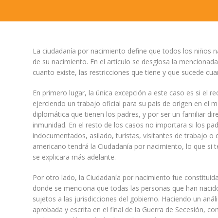
La ciudadanía por nacimiento define que todos los niños
de su nacimiento. En el artículo se desglosa la menciona
cuanto existe, las restricciones que tiene y que sucede cua
En primero lugar, la única excepción a este caso es si el r
ejerciendo un trabajo oficial para su país de origen en e
diplomática que tienen los padres, y por ser un familiar di
inmunidad. En el resto de los casos no importara si los pa
indocumentados, asilado, turistas, visitantes de trabajo o cu
americano tendrá la Ciudadanía por nacimiento, lo que si 
se explicara más adelante.
Por otro lado, la Ciudadanía por nacimiento fue constitui
donde se menciona que todas las personas que han nacid
sujetos a las jurisdicciones del gobierno. Haciendo un an
aprobada y escrita en el final de la Guerra de Secesión, c