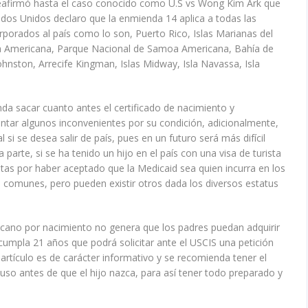
e reafirmó hasta el caso conocido como U.S vs Wong Kim Ark que
dos Unidos declaro que la enmienda 14 aplica a todas las
rporados al país como lo son, Puerto Rico, Islas Marianas del
oa Americana, Parque Nacional de Samoa Americana, Bahía de
ohnston, Arrecife Kingman, Islas Midway, Isla Navassa, Isla
da sacar cuanto antes el certificado de nacimiento y
ntar algunos inconvenientes por su condición, adicionalmente,
si se desea salir de país, pues en un futuro será más difícil
arte, si se ha tenido un hijo en el país con una visa de turista
ltas por haber aceptado que la Medicaid sea quien incurra en los
comunes, pero pueden existir otros dada los diversos estatus
icano por nacimiento no genera que los padres puedan adquirir
cumpla 21 años que podrá solicitar ante el USCIS una petición
artículo es de carácter informativo y se recomienda tener el
uso antes de que el hijo nazca, para así tener todo preparado y