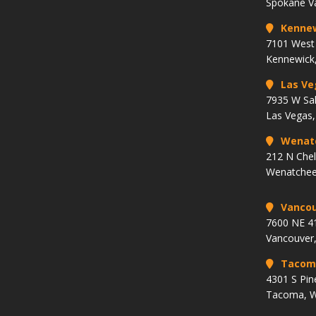
Spokane V
Kenne
7101 West 
Kennewick
Las Ve
7935 W Sa
Las Vegas
Wenat
212 N Che
Wenatchee
Vancou
7600 NE 41
Vancouver
Tacom
4301 S Pin
Tacoma, 