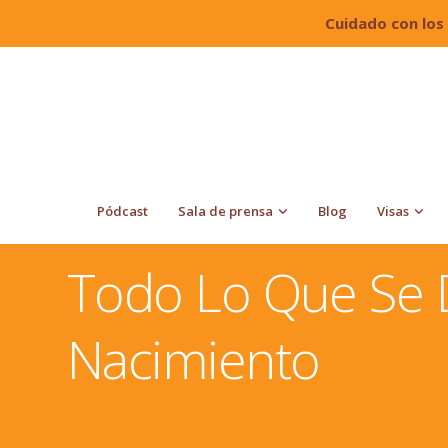
Cuidado con los
Pódcast
Sala de prensa
Blog
Visas
Quiroga Law Office, PLLC
Ciudadanía en Estados Uni
Nacimiento
Todo Lo Que Se 
Nacimiento