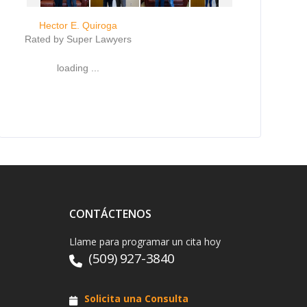
Hector E. Quiroga
Rated by Super Lawyers
loading ...
CONTÁCTENOS
Llame para programar un cita hoy
(509) 927-3840
Solicita una Consulta