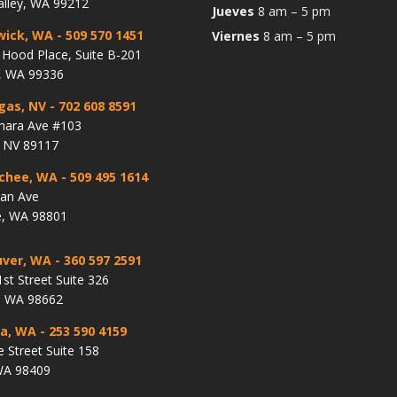
alley, WA 99212
Jueves
8 am – 5 pm
wick, WA
- 509 570 1451
Viernes
8 am – 5 pm
Hood Place, Suite B-201
, WA 99336
gas, NV
- 702 608 8591
hara Ave #103
, NV 89117
chee, WA
- 509 495 1614
lan Ave
, WA 98801
ver, WA
- 360 597 2591
st Street Suite 326
, WA 98662
a, WA
- 253 590 4159
e Street Suite 158
WA 98409