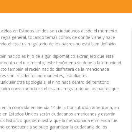
 nacidos en Estados Unidos son ciudadanos desde el momento
da regla general, tocando temas como, de donde viene y hace
ndo el estatus migratorio de los padres no está bien definido.
ecién nacido es hijo de algún diplomático extranjero que este
l momento del nacimiento, este fenómeno se debe a la inmunidad
recto también el recién nacido disfrutará de la mencionada
dres son, residentes permanentes, estudiantes,
alquier otra tipología si el niño nace dentro del territorio
tendrá consecuencia es el estatus migratorio de los padres que
da en la conocida enmienda 14 de la Constitución americana, en
o en Estados Unidos serán ciudadanos americanos y estarán
álisis histórico que demuestra que la mencionada enmienda fue
omo consecuencia se pudo garantizar la ciudadanía de los