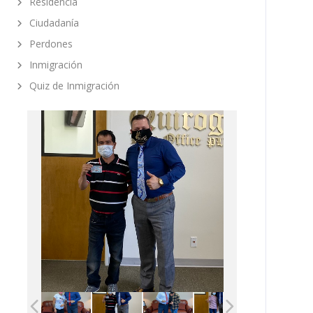
Residencia
Ciudadanía
Perdones
Inmigración
Quiz de Inmigración