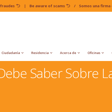
 fraudes
|
Be aware of scams
/
Somos una firma 
Ciudadanía
Residencia
Acerca de
Oficinas
dos
Todo Lo Que Se Debe Saber Sobre La Ciudadanía Por
Debe Saber Sobre La