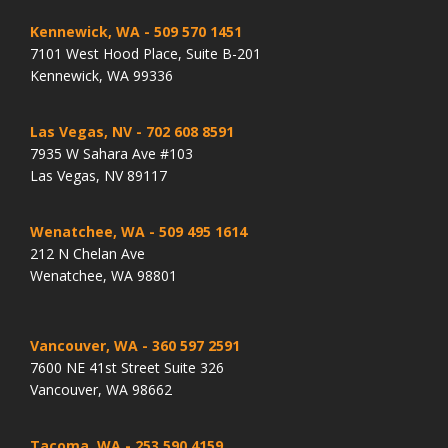
Kennewick, WA
- 509 570 1451
7101 West Hood Place, Suite B-201
Kennewick, WA 99336
Las Vegas, NV
- 702 608 8591
7935 W Sahara Ave #103
Las Vegas, NV 89117
Wenatchee, WA
- 509 495 1614
212 N Chelan Ave
Wenatchee, WA 98801
Vancouver, WA
- 360 597 2591
7600 NE 41st Street Suite 326
Vancouver, WA 98662
Tacoma, WA
- 253 590 4159