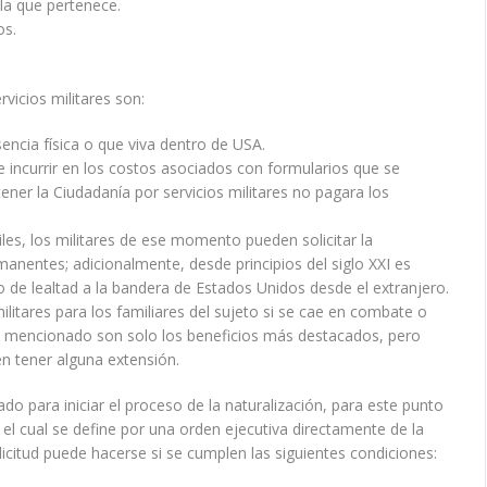
 la que pertenece.
os.
vicios militares son:
sencia física o que viva dentro de USA.
e incurrir en los costos asociados con formularios que se
er la Ciudadanía por servicios militares no pagara los
les, los militares de ese momento pueden solicitar la
manentes; adicionalmente, desde principios del siglo XXI es
o de lealtad a la bandera de Estados Unidos desde el extranjero.
militares para los familiares del sujeto si se cae en combate o
e mencionado son solo los beneficios más destacados, pero
 tener alguna extensión.
o para iniciar el proceso de la naturalización, para este punto
l cual se define por una orden ejecutiva directamente de la
olicitud puede hacerse si se cumplen las siguientes condiciones: