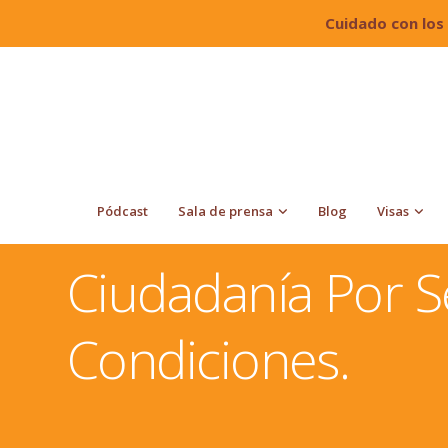
Cuidado con los
Pódcast
Sala de prensa
Blog
Visas
Quiroga Law Office, PLLC
Ciudadanía en Estados Uni
Condiciones.
Ciudadanía Por Se
Condiciones.