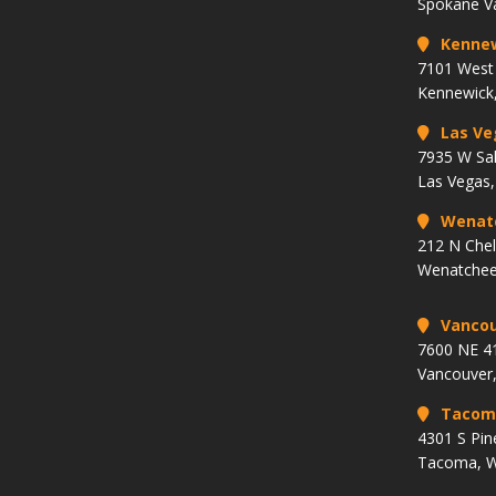
Spokane V
Kenne
7101 West 
Kennewick
Las Ve
7935 W Sa
Las Vegas
Wenat
212 N Che
Wenatchee
Vancou
7600 NE 41
Vancouver
Tacom
4301 S Pin
Tacoma, 