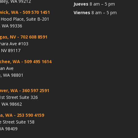
alley, WA 99212
Jueves
8 am – 5 pm
wick, WA
- 509 570 1451
Viernes
8 am – 5 pm
Hood Place, Suite B-201
, WA 99336
gas, NV
- 702 608 8591
hara Ave #103
, NV 89117
chee, WA
- 509 495 1614
lan Ave
, WA 98801
ver, WA
- 360 597 2591
st Street Suite 326
, WA 98662
a, WA
- 253 590 4159
e Street Suite 158
WA 98409