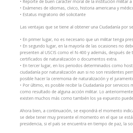
• Reporte de buen carácter moral de la institución militar a
• Exámenes de idiomas, cívico, historia americana y médic
• Estatus migratorio del solicitante
Las ventajas que se tiene al obtener una Ciudadanía por ser
• En primer lugar, no es necesario que un militar tenga pre
• En segundo lugar, en la mayoría de las ocasiones no deb
presenten al USCIS como el N-400 y además, después de ten
certificados de naturalización o documentos extra.
• En tercer lugar, en los periodos determinados como hosti
ciudadanía por naturalización aun si no son residentes per
posible hacer la ceremonia de naturalización y el jurament
• Por último, es posible recibir la Ciudadanía por servicios 
como resultado de alguna acción militar. Lo anteriorment
existen muchos más como también los ya expuesto pueden
Ahora bien, a continuación, se expondrá el momento indicad
se debe tener muy presente el momento en el que se está e
presidencia, si el país se encuentra en tiempo de paz, la s