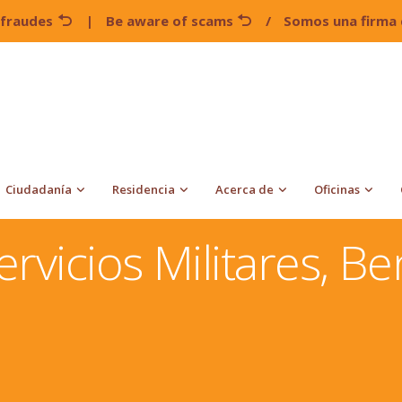
 fraudes
|
Be aware of scams
/
Somos una firma 
Ciudadanía
Residencia
Acerca de
Oficinas
dos
Ciudadanía Por Servicios Militares, Beneficios Y
rvicios Militares, Be