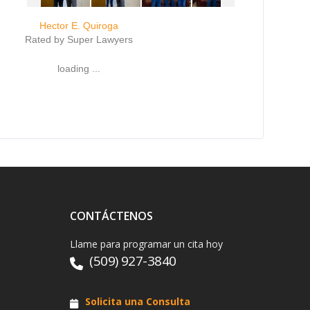
Hector E. Quiroga
Rated by Super Lawyers
loading ...
CONTÁCTENOS
Llame para programar un cita hoy
(509) 927-3840
Solicita una Consulta