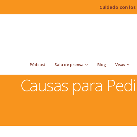
Cuidado con los
Pódcast
Sala de prensa
Blog
Visas
Quiroga Law Office, PLLC
Causas para Pedir Asilo en
Causas para Pedi