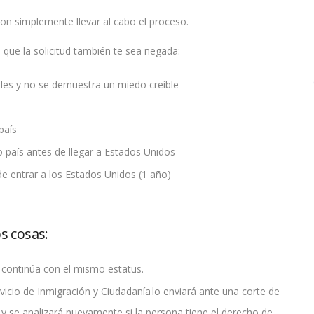
on simplemente llevar al cabo el proceso.
e que la solicitud también te sea negada:
bles y no se demuestra un miedo creíble
país
 país antes de llegar a Estados Unidos
de entrar a los Estados Unidos (1 año)
s cosas:
e continúa con el mismo estatus.
ervicio de Inmigración y Ciudadanía lo enviará ante una corte de
 y se analizará nuevamente si la persona tiene el derecho de