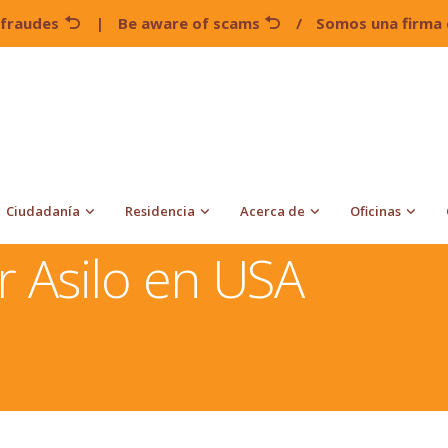
 fraudes
|
Be aware of scams
/
Somos una firma 
Ciudadanía
Residencia
Acerca de
Oficinas
 USA
r Asilo en USA