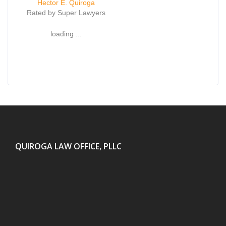
Hector E. Quiroga
Rated by Super Lawyers
loading ...
QUIROGA LAW OFFICE, PLLC