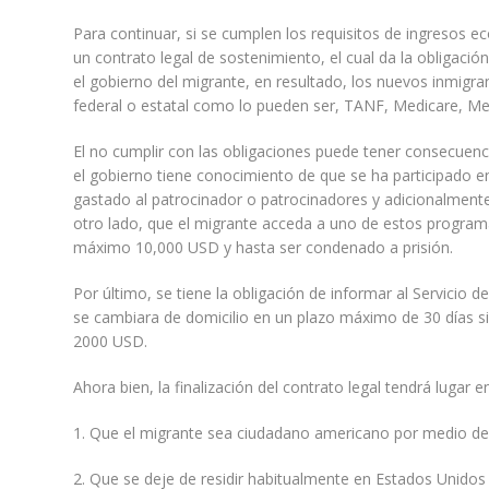
Para continuar, si se cumplen los requisitos de ingresos e
un contrato legal de sostenimiento, el cual da la obligació
el gobierno del migrante, en resultado, los nuevos inmigr
federal o estatal como lo pueden ser, TANF, Medicare, Med
El no cumplir con las obligaciones puede tener consecuenci
el gobierno tiene conocimiento de que se ha participado en
gastado al patrocinador o patrocinadores y adicionalmente,
otro lado, que el migrante acceda a uno de estos programa
máximo 10,000 USD y hasta ser condenado a prisión.
Por último, se tiene la obligación de informar al Servicio d
se cambiara de domicilio en un plazo máximo de 30 días s
2000 USD.
Ahora bien, la finalización del contrato legal tendrá luga
1. Que el migrante sea ciudadano americano por medio de 
2. Que se deje de residir habitualmente en Estados Unidos