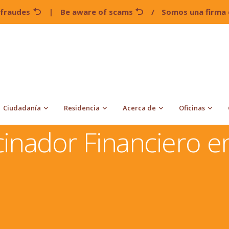
 fraudes
|
Be aware of scams
/
Somos una firma 
Ciudadanía
Residencia
Acerca de
Oficinas
Patrocinador Financiero en una solicitud del USCIS
inador Financiero en