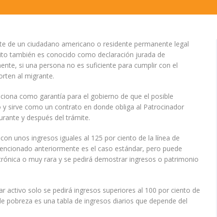
arte de un ciudadano americano o residente permanente legal
isito también es conocido como declaración jurada de
mente, si una persona no es suficiente para cumplir con el
rten al migrante.
nciona como garantía para el gobierno de que el posible
o y sirve como un contrato en donde obliga al Patrocinador
rante y después del trámite.
on unos ingresos iguales al 125 por ciento de la línea de
mencionado anteriormente es el caso estándar, pero puede
crónica o muy rara y se pedirá demostrar ingresos o patrimonio
itar activo solo se pedirá ingresos superiores al 100 por ciento de
de pobreza es una tabla de ingresos diarios que depende del