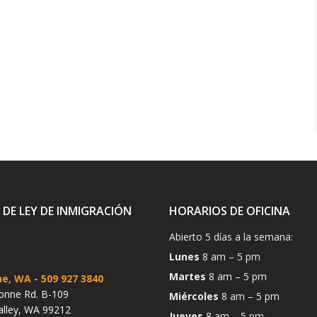
 DE LEY DE INMIGRACIÓN
HORARIOS DE OFICINA
Abierto 5 días a la semana:
Lunes
8 am – 5 pm
Martes
8 am – 5 pm
ne, WA
- 509 927 3840
onne Rd. B-109
Miércoles
8 am – 5 pm
alley, WA 99212
Jueves
8 am – 5 pm