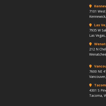
Kenne
7101 West 
Kennewick
Las Ve
7935 W Sa
Las Vegas
Wenat
212 N Che
Wenatchee
Vancou
7600 NE 41
Vancouver
Tacom
4301 S Pin
Tacoma, 