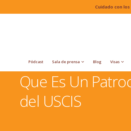
Cuidado con los
Pódcast
Sala de prensa
Blog
Visas
Quiroga Law Office, PLLC
Residencia
Que Es Un 
Que Es Un Patroc
del USCIS