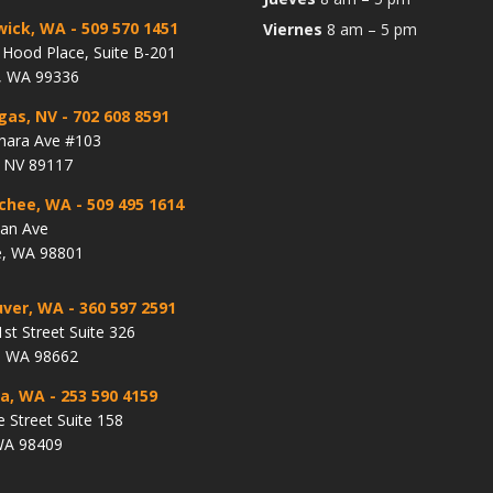
wick, WA
- 509 570 1451
Viernes
8 am – 5 pm
Hood Place, Suite B-201
, WA 99336
gas, NV
- 702 608 8591
hara Ave #103
, NV 89117
chee, WA
- 509 495 1614
lan Ave
, WA 98801
ver, WA
- 360 597 2591
st Street Suite 326
, WA 98662
a, WA
- 253 590 4159
e Street Suite 158
WA 98409