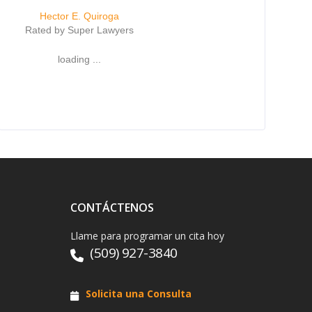
Hector E. Quiroga
Rated by Super Lawyers
loading ...
CONTÁCTENOS
Llame para programar un cita hoy
(509) 927-3840
Solicita una Consulta