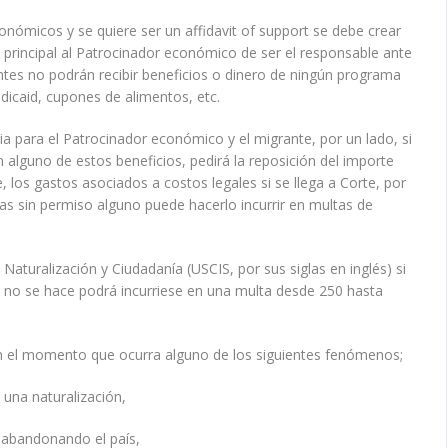
conómicos y se quiere ser un affidavit of support se debe crear
n principal al Patrocinador económico de ser el responsable ante
antes no podrán recibir beneficios o dinero de ningún programa
icaid, cupones de alimentos, etc.
a para el Patrocinador económico y el migrante, por un lado, si
 alguno de estos beneficios, pedirá la reposición del importe
 los gastos asociados a costos legales si se llega a Corte, por
s sin permiso alguno puede hacerlo incurrir en multas de
e Naturalización y Ciudadanía (USCIS, por sus siglas en inglés) si
i no se hace podrá incurriese en una multa desde 250 hasta
r en el momento que ocurra alguno de los siguientes fenómenos;
una naturalización,
 abandonando el país,