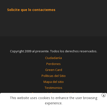
Solicite que lo contactemos
Copyright 2009 al presente. Todos los derechos reservados.
Ciudadanía
Perdones
Green Card
Políticas del Sitio
Mapa del sitio
Testimonios
Renuncia de Responsabilidad
This website uses cookies to enhance the user browsing
Contáctenos
experience.