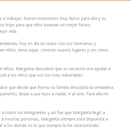
os a trabajar, fueron momentos muy duros para ella y su
 trajo para que ellos tuvieran un mejor futuro.
jor vida.
prendiendo, hoy en día se reúne con sus hermanas y
an niños. Ama viajar, conocer nuevos lugares y ver como
de niños, Margarita descubrió que su vocación era ayudar a
ial a los niños que son los más vulnerables.
a dice que desde que formo su familia descubrió la verdadera
mento, llevar a sus hijos a nadar, ir al cine. Para ella no
a todos los inmigrantes y así fue que Margarita llegó a
r a muchas personas, Margarita siempre está dispuesta a
ar a los demás es lo que siempre la ha caracterizado.