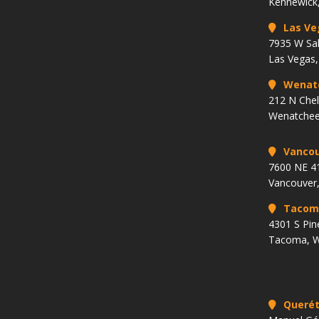
Kennewick
Las Ve
7935 W Sa
Las Vegas
Wenat
212 N Che
Wenatchee
Vancou
7600 NE 41
Vancouver
Tacom
4301 S Pin
Tacoma, 
Querét