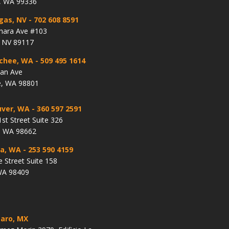
, WA 99336
gas, NV
- 702 608 8591
hara Ave #103
, NV 89117
chee, WA
- 509 495 1614
lan Ave
, WA 98801
ver, WA
- 360 597 2591
st Street Suite 326
, WA 98662
a, WA
- 253 590 4159
e Street Suite 158
WA 98409
aro, MX