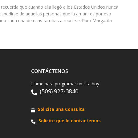
 recuerda que cuando ella llegó a los Estados Unidos nunca
 despedirse de aquellas personas que la aman, es por eso
ar a cada una de esas familias a reunirse. Para Margarita
CONTÁCTENOS
Llame para programar un cita hoy
(509) 927-3840
Solicita una Consulta
Solicite que lo contactemos