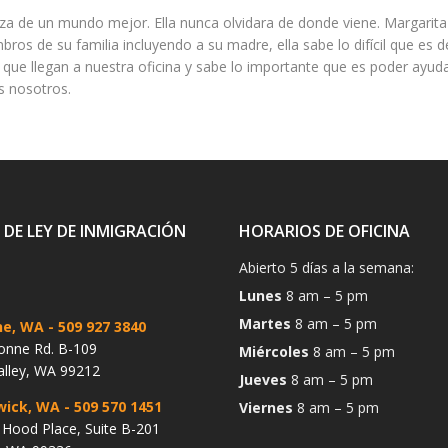
za de un mundo mejor. Ella nunca olvidara de donde viene. Margarita
bros de su familia incluyendo a su madre, ella sabe lo difícil que es
s que llegan a nuestra oficina y sabe lo importante que es poder ayud
s nosotros.
 DE LEY DE INMIGRACIÓN
HORARIOS DE OFICINA
Abierto 5 días a la semana:
Lunes
8 am – 5 pm
Martes
8 am – 5 pm
ne, WA
- 509 927 3840
onne Rd. B-109
Miércoles
8 am – 5 pm
alley, WA 99212
Jueves
8 am – 5 pm
wick, WA
- 509 570 1451
Viernes
8 am – 5 pm
Hood Place, Suite B-201