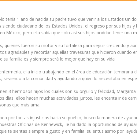
olo tenía 1 año de nacida su padre tuvo que venir a los Estados Unid
endo ciudadano de los Estados Unidos, el regreso por sus hijos y los
México, pero ella sabía que solo así sus hijos podrían tener una me
s, quienes fueron su motor y su fortaleza para seguir creciendo y a
 agradables y recordar aquellas travesuras que hicieron cuando er
e su familia es y siempre será lo mejor que hay en su vida.
 enfermería, ella inicio trabajando en el área de educación temprana 
s, sirviendo a la comunidad y ayudando a quien lo necesitaba en espec
nen 3 hermosos hijos los cuales son su orgullo y felicidad, Margarit
os días, ellos hacen muchas actividades juntos, les encanta ir de campa
ersonas que más ama.
da por tantas injusticias hacia su pueblo, busco la manera de ayudar 
 nuestras Oficinas de Kennewick, le ha dado la oportunidad de ayuda
a que te sientas siempre a gusto y en familia, su entusiasmo por ayud