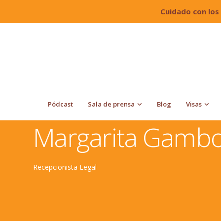
Cuidado con los
Pódcast
Sala de prensa
Blog
Visas
Quiroga Law Office, PLLC
Abogados de Inmigración y 
Margarita Gamb
Recepcionista Legal