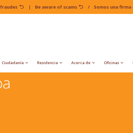
 fraudes
|
Be aware of scams
/
Somos una firma 
Ciudadanía
Residencia
Acerca de
Oficinas
Personal Jurídico
Margarita Gamboa
oa